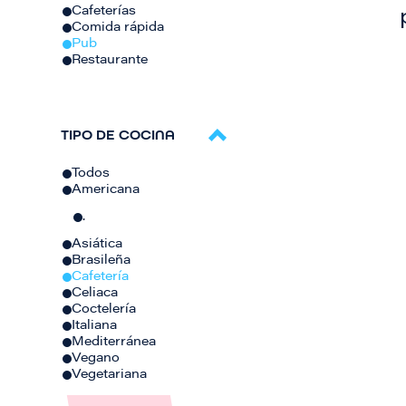
Cafeterías
Comida rápida
Pub
Restaurante
TIPO DE COCINA
Todos
Americana
.
Asiática
Brasileña
Cafetería
Celiaca
Coctelería
Italiana
Mediterránea
Vegano
Vegetariana