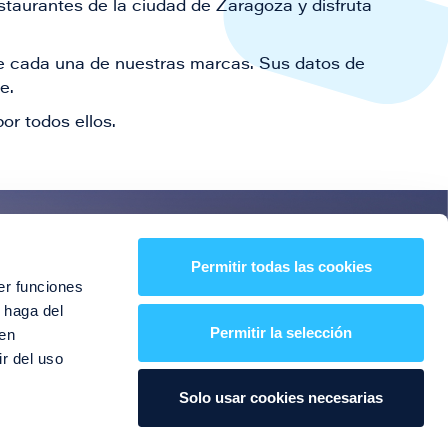
staurantes de la ciudad de Zaragoza y disfruta
 de cada una de nuestras marcas. Sus datos de
le.
or todos ellos.
es!
Permitir todas las cookies
er funciones
entos y mucho más
 haga del
Permitir la selección
den
r del uso
Solo usar cookies necesarias