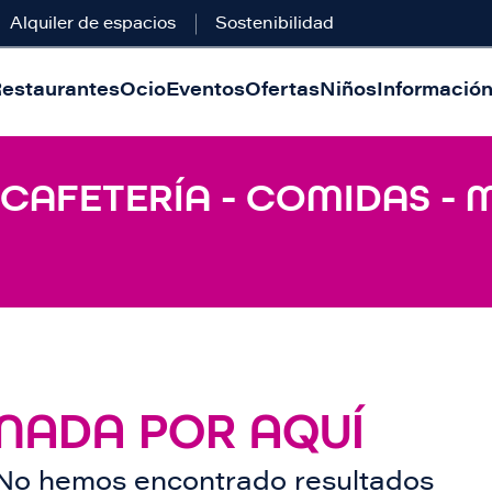
Alquiler de espacios
Sostenibilidad
estaurantes
Ocio
Eventos
Ofertas
Niños
Información 
 CAFETERÍA - COMIDAS -
NADA POR AQUÍ
No hemos encontrado resultados