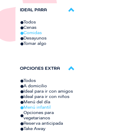
IDEAL PARA
Todos
Cenas
Comidas
Desayunos
Tomar algo
OPCIONES EXTRA
Todos
A domicilio
Ideal para ir con amigos
Ideal para ir con niños
Menú del día
Menú infantil
Opciones para
vegetarianos
Reserva anticipada
Take Away