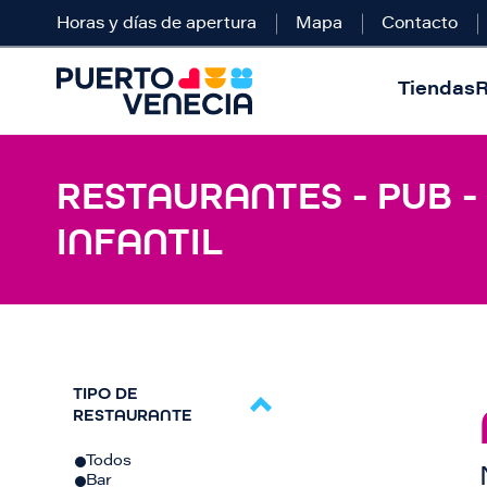
Horas y días de apertura
Mapa
Contacto
Tiendas
R
RESTAURANTES - PUB -
INFANTIL
TIPO DE
RESTAURANTE
Todos
Bar