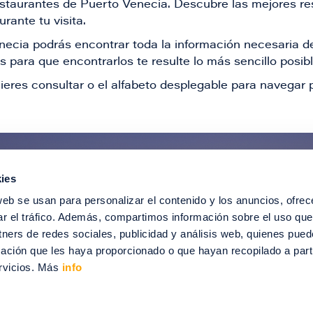
restaurantes de Puerto Venecia. Descubre las mejores re
rante tu visita.
Venecia podrás encontrar toda la información necesaria
 para que encontrarlos te resulte lo más sencillo posib
ieres consultar o el alfabeto desplegable para navegar p
ies
ntérate de todas nuestras novedad
web se usan para personalizar el contenido y los anuncios, ofrec
recibir ofertas especiales, descuentos, ev
ar el tráfico. Además, compartimos información sobre el uso que
tners de redes sociales, publicidad y análisis web, quienes pue
SUSCRÍBETE
ación que les haya proporcionado o que hayan recopilado a parti
rvicios. Más
info