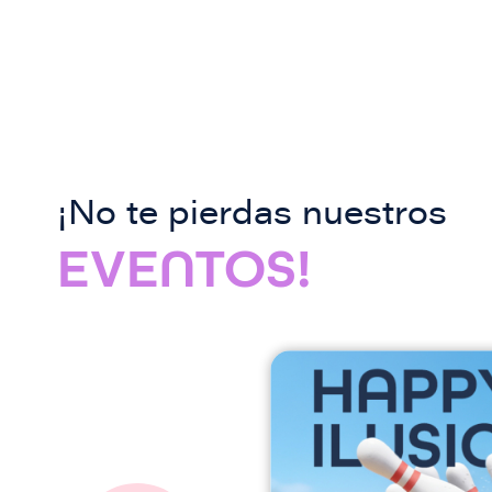
¡No te pierdas nuestros
EVENTOS!
I
m
a
g