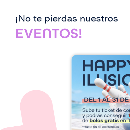
¡No te pierdas nuestros
EVENTOS!
I
m
a
g
e
n