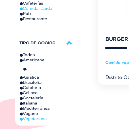
Cafeterías
Comida rápida
Pub
Restaurante
BURGER
TIPO DE COCINA
Todos
Americana
Comida ráp
.
Distrito O
Asiática
Brasileña
Cafetería
Celiaca
Coctelería
Italiana
Mediterránea
Vegano
Vegetariana