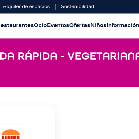
Alquiler de espacios
Sostenibilidad
estaurantes
Ocio
Eventos
Ofertas
Niños
Información 
DA RÁPIDA - VEGETARIANA