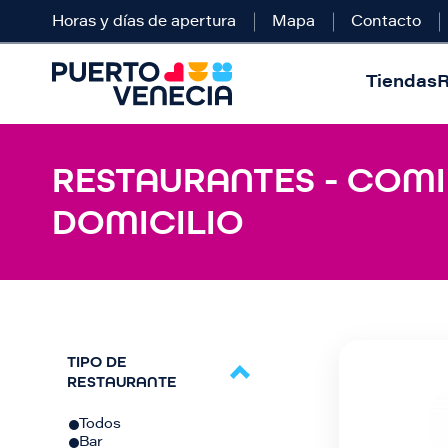
Horas y días de apertura
Mapa
Contacto
Tiendas
R
RESTAURANTES - COMI
DOMICILIO
TIPO DE
RESTAURANTE
Todos
Bar