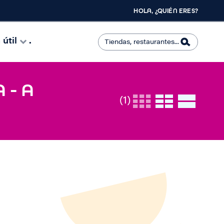
HOLA, ¿QUIÉN ERES?
útil
.
 - A
(1)