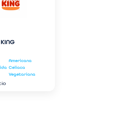
 KING
Americana
ida
Celiaca
Vegetariana
cio