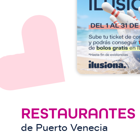
a
g
e
n
RESTAURANTES
de
Puerto Venecia