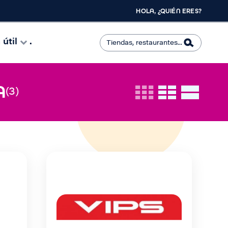
HOLA, ¿QUIÉN ERES?
útil
.
A
(3)