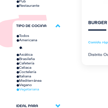
Pub
Restaurante
BURGER
TIPO DE COCINA
Todos
Americana
Comida ráp
.
Distrito O
Asiática
Brasileña
Cafetería
Celiaca
Coctelería
Italiana
Mediterránea
Vegano
Vegetariana
IDEAL PARA