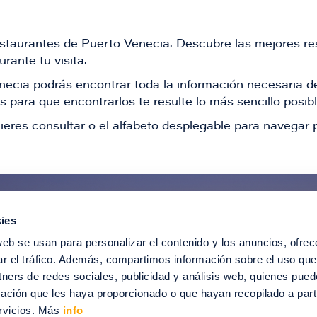
restaurantes de Puerto Venecia. Descubre las mejores re
rante tu visita.
Venecia podrás encontrar toda la información necesaria
 para que encontrarlos te resulte lo más sencillo posib
ieres consultar o el alfabeto desplegable para navegar p
ies
ntérate de todas nuestras novedad
web se usan para personalizar el contenido y los anuncios, ofrec
recibir ofertas especiales, descuentos, ev
ar el tráfico. Además, compartimos información sobre el uso que
tners de redes sociales, publicidad y análisis web, quienes pue
SUSCRÍBETE
ación que les haya proporcionado o que hayan recopilado a parti
rvicios. Más
info