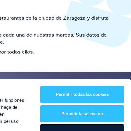
staurantes de la ciudad de Zaragoza y disfruta
 de cada una de nuestras marcas. Sus datos de
le.
or todos ellos.
es!
Permitir todas las cookies
er funciones
entos y mucho más
 haga del
Permitir la selección
den
r del uso