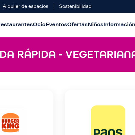
Alquiler de espacios
Sostenibilidad
estaurantes
Ocio
Eventos
Ofertas
Niños
Información 
DA RÁPIDA - VEGETARIAN