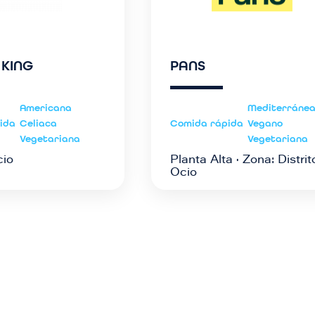
 KING
PANS
Americana
Mediterráne
ida
Celiaca
Comida rápida
Vegano
Vegetariana
Vegetariana
cio
Planta Alta · Zona: Distrit
Ocio