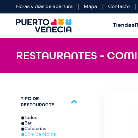
Horas y días de apertura
Mapa
Contacto
Tiendas
R
RESTAURANTES - COMI
TIPO DE
RESTAURANTE
Todos
Bar
Cafeterías
Comida rápida