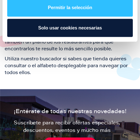
también de nuestra oferta de ocio y shopping durante
Permitir la selección
tu visita.
El este directorio de restaurantes de Puerto Venecia
Solo usar cookies necesarias
podrás encontrar toda la información necesaria de
cada una de nuestras marcas. Sus datos de contacto y
también un plano de los restaurantes para que
encontrarlos te resulte lo más sencillo posible.
Utiliza nuestro buscador si sabes que tienda quieres
consultar o el alfabeto desplegable para navegar por
todos ellos.
¡Entérate de todas nuestras novedades!
Suscríbete para recibir ofertas especiales,
descuentos, eventos y mucho más