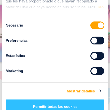
que les haya proporcionado o que hayan recopilado a
I
partir del uso que haya hecho de sus servicios. Más
info
I
m
m
a
Selección
a
Necesario
de
g
g
consentimiento
e
e
Preferencias
n
n
Estadística
Marketing
RESTAURANTES
Mostrar detalles
de
Puerto Venecia
Permitir todas las cookies