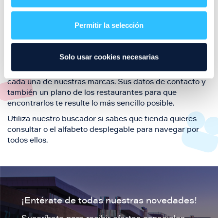
Aquí podrás encontrar el listado de todas los
restaurantes de Puerto Venecia. Descubre las mejores
restaurantes de la ciudad de Zaragoza y disfruta
Permitir la selección
también de nuestra oferta de ocio y shopping durante
tu visita.
Solo usar cookies necesarias
El este directorio de restaurantes de Puerto Venecia
podrás encontrar toda la información necesaria de
cada una de nuestras marcas. Sus datos de contacto y
también un plano de los restaurantes para que
encontrarlos te resulte lo más sencillo posible.
Utiliza nuestro buscador si sabes que tienda quieres
consultar o el alfabeto desplegable para navegar por
todos ellos.
¡Entérate de todas nuestras novedades!