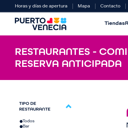
Horas y días de apertura
Mapa
Contacto
Tiendas
R
RESTAURANTES - COMID
RESERVA ANTICIPADA
TIPO DE
RESTAURANTE
Todos
Bar