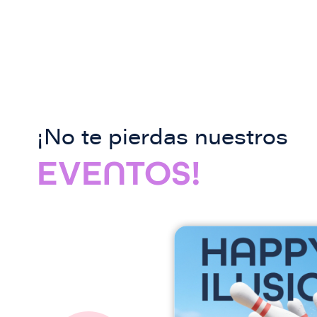
¡No te pierdas nuestros
EVENTOS!
I
m
a
g