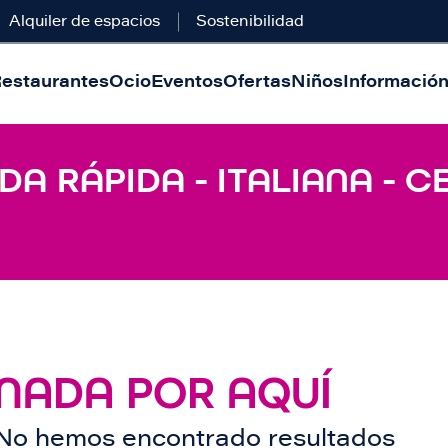
Alquiler de espacios
Sostenibilidad
estaurantes
Ocio
Eventos
Ofertas
Niños
Información 
A RÁPIDA - ITALIANA - CE
NADA POR AQUÍ
No hemos encontrado resultados