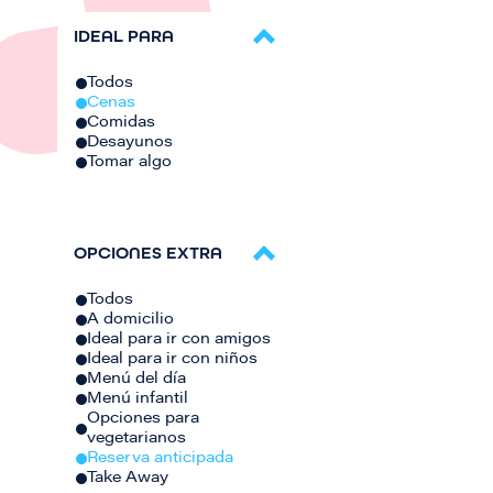
IDEAL PARA
Todos
Cenas
Comidas
Desayunos
Tomar algo
OPCIONES EXTRA
Todos
A domicilio
Ideal para ir con amigos
Ideal para ir con niños
Menú del día
Menú infantil
Opciones para
vegetarianos
Reserva anticipada
Take Away