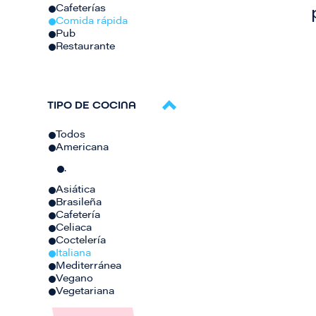
Cafeterías
Comida rápida
Pub
Restaurante
TIPO DE COCINA
Todos
Americana
.
Asiática
Brasileña
Cafetería
Celiaca
Coctelería
Italiana
Mediterránea
Vegano
Vegetariana