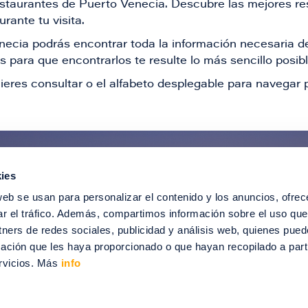
restaurantes de Puerto Venecia. Descubre las mejores re
rante tu visita.
Venecia podrás encontrar toda la información necesaria
 para que encontrarlos te resulte lo más sencillo posib
ieres consultar o el alfabeto desplegable para navegar p
ies
ntérate de todas nuestras novedad
web se usan para personalizar el contenido y los anuncios, ofrec
recibir ofertas especiales, descuentos, ev
ar el tráfico. Además, compartimos información sobre el uso que
tners de redes sociales, publicidad y análisis web, quienes pue
SUSCRÍBETE
ación que les haya proporcionado o que hayan recopilado a parti
rvicios. Más
info