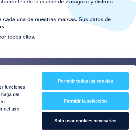
staurantes de la ciudad de Zaragoza y disfruta
 de cada una de nuestras marcas. Sus datos de
le.
or todos ellos.
es!
Permitir todas las cookies
er funciones
entos y mucho más
 haga del
Permitir la selección
den
r del uso
Solo usar cookies necesarias