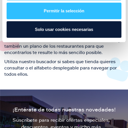
restaurantes de la ciudad de Zaragoza y disfruta
Permitir la selección
también de nuestra oferta de ocio y shopping durante
tu visita.
El este directorio de restaurantes de Puerto Venecia
Solo usar cookies necesarias
podrás encontrar toda la información necesaria de
cada una de nuestras marcas. Sus datos de contacto y
también un plano de los restaurantes para que
encontrarlos te resulte lo más sencillo posible.
Utiliza nuestro buscador si sabes que tienda quieres
consultar o el alfabeto desplegable para navegar por
todos ellos.
¡Entérate de todas nuestras novedades!
Suscríbete para recibir ofertas especiales,
descuentos, eventos y mucho más