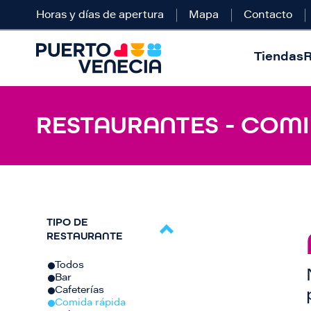
Horas y días de apertura
Mapa
Contacto
Tiendas
R
RESTAURANTES - COMID
TIPO DE
RESTAURANTE
Todos
Bar
Cafeterías
Comida rápida