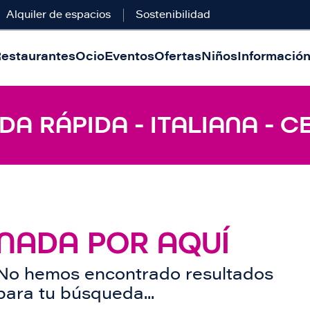
Alquiler de espacios
Sostenibilidad
estaurantes
Ocio
Eventos
Ofertas
Niños
Información 
A RÁPIDA - ITALIANA - C
NADA POR AQUÍ
No hemos encontrado resultados
para tu búsqueda...