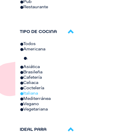
Pub
Restaurante
TIPO DE COCINA
Todos
Americana
.
Asiática
Brasileña
Cafetería
Celiaca
Coctelería
Italiana
Mediterránea
Vegano
Vegetariana
IDEAL PARA