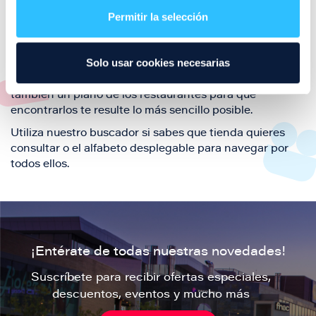
también de nuestra oferta de ocio y shopping durante
Permitir la selección
tu visita.
El este directorio de restaurantes de Puerto Venecia
Solo usar cookies necesarias
podrás encontrar toda la información necesaria de
cada una de nuestras marcas. Sus datos de contacto y
también un plano de los restaurantes para que
encontrarlos te resulte lo más sencillo posible.
Utiliza nuestro buscador si sabes que tienda quieres
consultar o el alfabeto desplegable para navegar por
todos ellos.
¡Entérate de todas nuestras novedades!
Suscríbete para recibir ofertas especiales,
descuentos, eventos y mucho más