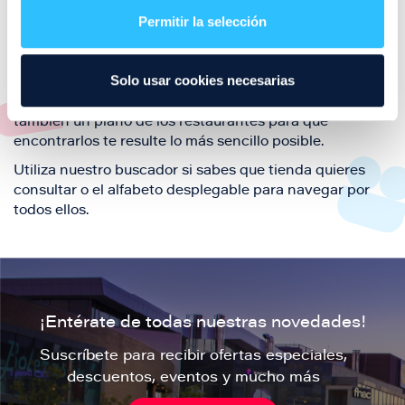
también de nuestra oferta de ocio y shopping durante
Permitir la selección
tu visita.
El este directorio de restaurantes de Puerto Venecia
Solo usar cookies necesarias
podrás encontrar toda la información necesaria de
cada una de nuestras marcas. Sus datos de contacto y
también un plano de los restaurantes para que
encontrarlos te resulte lo más sencillo posible.
Utiliza nuestro buscador si sabes que tienda quieres
consultar o el alfabeto desplegable para navegar por
todos ellos.
¡Entérate de todas nuestras novedades!
Suscríbete para recibir ofertas especiales,
descuentos, eventos y mucho más