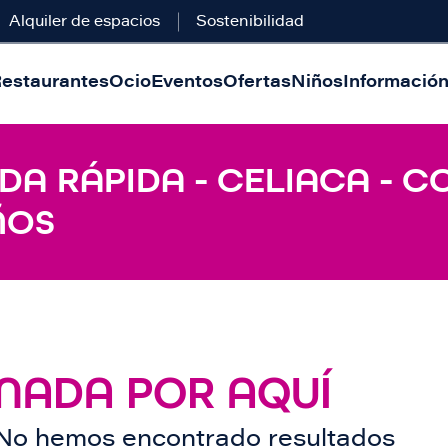
Alquiler de espacios
Sostenibilidad
estaurantes
Ocio
Eventos
Ofertas
Niños
Información 
A RÁPIDA - CELIACA - C
ÑOS
NADA POR AQUÍ
No hemos encontrado resultados