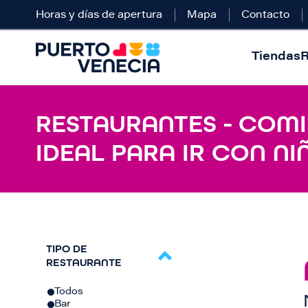
Horas y días de apertura
Mapa
Contacto
Tiendas
R
RESTAURANTES - COMID
IDEAL PARA IR CON NI
TIPO DE
RESTAURANTE
Todos
Bar