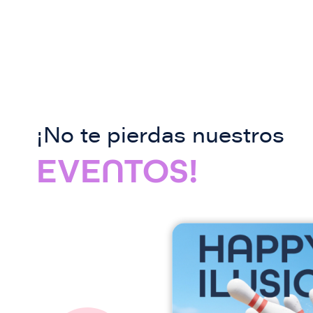
¡No te pierdas nuestros
EVENTOS!
I
m
a
g