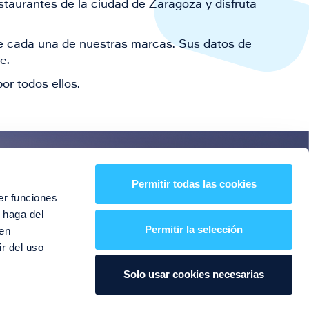
staurantes de la ciudad de Zaragoza y disfruta
 de cada una de nuestras marcas. Sus datos de
le.
or todos ellos.
es!
Permitir todas las cookies
er funciones
entos y mucho más
 haga del
Permitir la selección
den
r del uso
Solo usar cookies necesarias