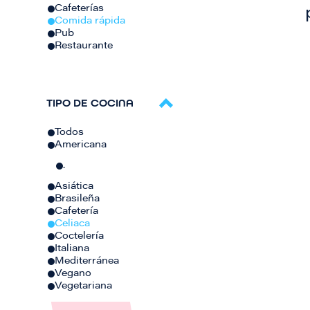
Cafeterías
Comida rápida
Pub
Restaurante
TIPO DE COCINA
Todos
Americana
.
Asiática
Brasileña
Cafetería
Celiaca
Coctelería
Italiana
Mediterránea
Vegano
Vegetariana