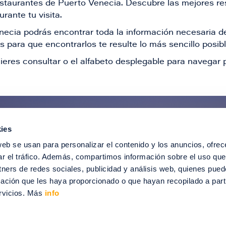
restaurantes de Puerto Venecia. Descubre las mejores re
rante tu visita.
Venecia podrás encontrar toda la información necesaria
 para que encontrarlos te resulte lo más sencillo posib
ieres consultar o el alfabeto desplegable para navegar p
ies
ntérate de todas nuestras novedad
web se usan para personalizar el contenido y los anuncios, ofrec
recibir ofertas especiales, descuentos, ev
ar el tráfico. Además, compartimos información sobre el uso que
tners de redes sociales, publicidad y análisis web, quienes pue
SUSCRÍBETE
ación que les haya proporcionado o que hayan recopilado a parti
rvicios. Más
info