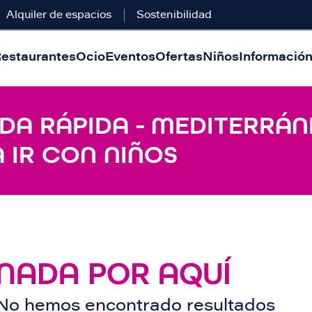
Alquiler de espacios
Sostenibilidad
estaurantes
Ocio
Eventos
Ofertas
Niños
Información 
DA RÁPIDA - MEDITERRÁN
 IR CON NIÑOS
NADA POR AQUÍ
No hemos encontrado resultados