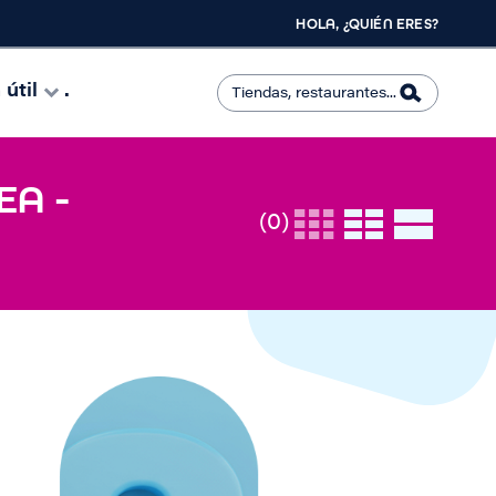
HOLA, ¿QUIÉN ERES?
útil
.
EA -
(0)