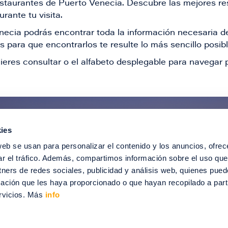
restaurantes de Puerto Venecia. Descubre las mejores re
rante tu visita.
Venecia podrás encontrar toda la información necesaria
 para que encontrarlos te resulte lo más sencillo posib
ieres consultar o el alfabeto desplegable para navegar p
ies
ntérate de todas nuestras novedad
web se usan para personalizar el contenido y los anuncios, ofrec
recibir ofertas especiales, descuentos, ev
ar el tráfico. Además, compartimos información sobre el uso que
tners de redes sociales, publicidad y análisis web, quienes pue
SUSCRÍBETE
ación que les haya proporcionado o que hayan recopilado a parti
rvicios. Más
info