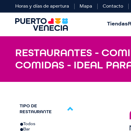
Horas y días de apertura
Mapa
Contacto
Tiendas
R
RESTAURANTES - COMI
COMIDAS - IDEAL PARA
TIPO DE
RESTAURANTE
Todos
Bar