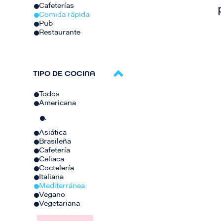
Cafeterías
Comida rápida
Pub
Restaurante
TIPO DE COCINA
Todos
Americana
.
Asiática
Brasileña
Cafetería
Celiaca
Coctelería
Italiana
Mediterránea
Vegano
Vegetariana