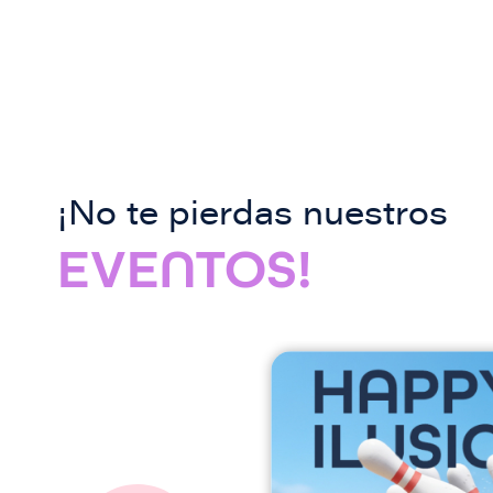
¡No te pierdas nuestros
EVENTOS!
I
m
a
g