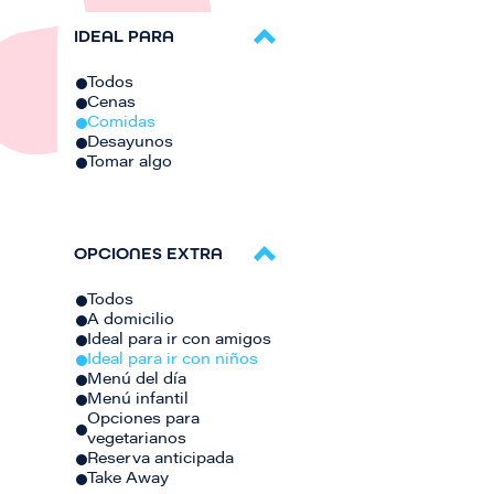
IDEAL PARA
Todos
Cenas
Comidas
Desayunos
Tomar algo
OPCIONES EXTRA
Todos
A domicilio
Ideal para ir con amigos
Ideal para ir con niños
Menú del día
Menú infantil
Opciones para
vegetarianos
Reserva anticipada
Take Away