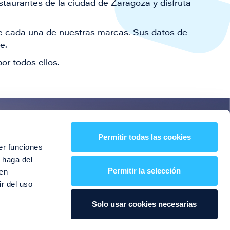
staurantes de la ciudad de Zaragoza y disfruta
 de cada una de nuestras marcas. Sus datos de
le.
or todos ellos.
es!
Permitir todas las cookies
er funciones
entos y mucho más
 haga del
Permitir la selección
den
r del uso
Solo usar cookies necesarias