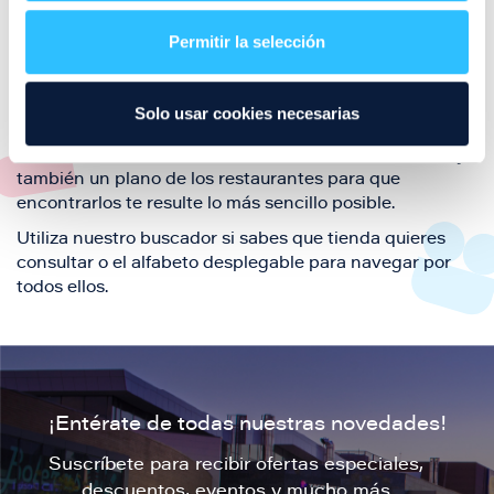
restaurantes de la ciudad de Zaragoza y disfruta
Permitir la selección
también de nuestra oferta de ocio y shopping durante
tu visita.
El este directorio de restaurantes de Puerto Venecia
Solo usar cookies necesarias
podrás encontrar toda la información necesaria de
cada una de nuestras marcas. Sus datos de contacto y
también un plano de los restaurantes para que
encontrarlos te resulte lo más sencillo posible.
Utiliza nuestro buscador si sabes que tienda quieres
consultar o el alfabeto desplegable para navegar por
todos ellos.
¡Entérate de todas nuestras novedades!
Suscríbete para recibir ofertas especiales,
descuentos, eventos y mucho más