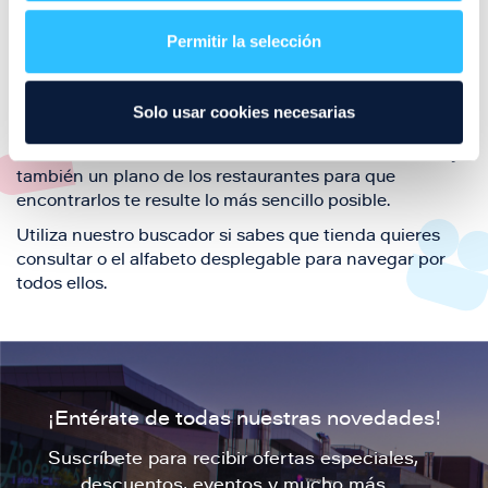
restaurantes de la ciudad de Zaragoza y disfruta
Permitir la selección
también de nuestra oferta de ocio y shopping durante
tu visita.
El este directorio de restaurantes de Puerto Venecia
Solo usar cookies necesarias
podrás encontrar toda la información necesaria de
cada una de nuestras marcas. Sus datos de contacto y
también un plano de los restaurantes para que
encontrarlos te resulte lo más sencillo posible.
Utiliza nuestro buscador si sabes que tienda quieres
consultar o el alfabeto desplegable para navegar por
todos ellos.
¡Entérate de todas nuestras novedades!
Suscríbete para recibir ofertas especiales,
descuentos, eventos y mucho más