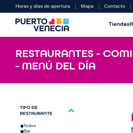
Horas y días de apertura
Mapa
Contacto
Tiendas
R
RESTAURANTES - COMI
- MENÚ DEL DÍA
TIPO DE
RESTAURANTE
Todos
Bar