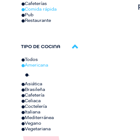
Cafeterías
Comida rápida
Pub
Restaurante
TIPO DE COCINA
Todos
Americana
.
Asiática
Brasileña
Cafetería
Celiaca
Coctelería
Italiana
Mediterránea
Vegano
Vegetariana