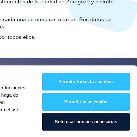
staurantes de la ciudad de Zaragoza y disfruta
 de cada una de nuestras marcas. Sus datos de
le.
or todos ellos.
es!
Permitir todas las cookies
er funciones
entos y mucho más
 haga del
Permitir la selección
den
r del uso
Solo usar cookies necesarias