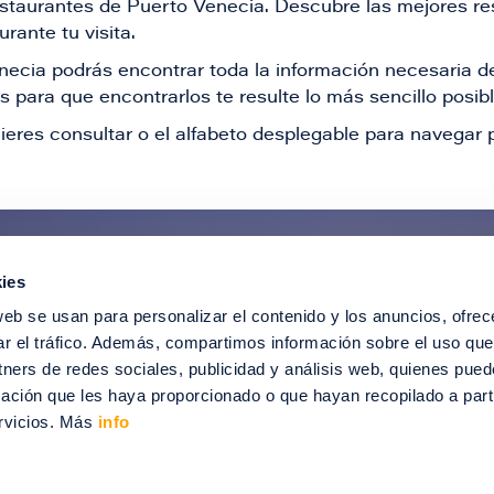
restaurantes de Puerto Venecia. Descubre las mejores re
rante tu visita.
Venecia podrás encontrar toda la información necesaria
 para que encontrarlos te resulte lo más sencillo posib
ieres consultar o el alfabeto desplegable para navegar p
ies
ntérate de todas nuestras novedad
web se usan para personalizar el contenido y los anuncios, ofrec
recibir ofertas especiales, descuentos, ev
ar el tráfico. Además, compartimos información sobre el uso que
tners de redes sociales, publicidad y análisis web, quienes pue
SUSCRÍBETE
ación que les haya proporcionado o que hayan recopilado a parti
rvicios. Más
info