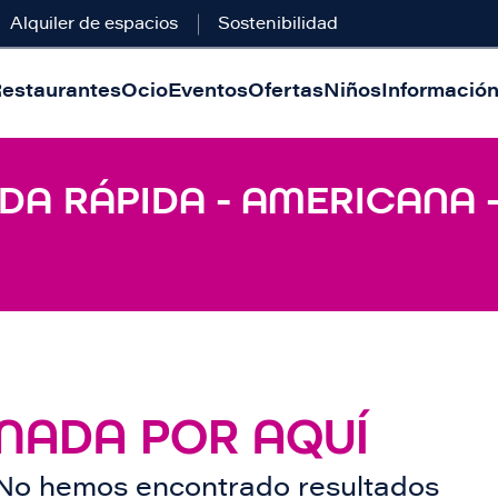
Alquiler de espacios
Sostenibilidad
estaurantes
Ocio
Eventos
Ofertas
Niños
Información 
DA RÁPIDA - AMERICANA 
NADA POR AQUÍ
No hemos encontrado resultados