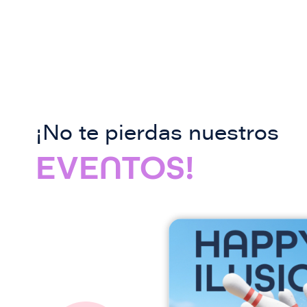
¡No te pierdas nuestros
EVENTOS!
I
m
a
g