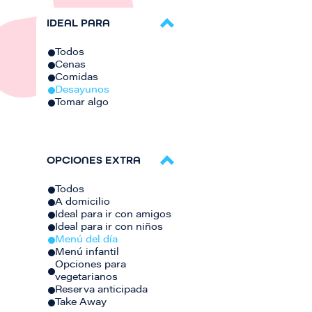
IDEAL PARA
Todos
Cenas
Comidas
Desayunos
Tomar algo
OPCIONES EXTRA
Todos
A domicilio
Ideal para ir con amigos
Ideal para ir con niños
Menú del día
Menú infantil
Opciones para
vegetarianos
Reserva anticipada
Take Away