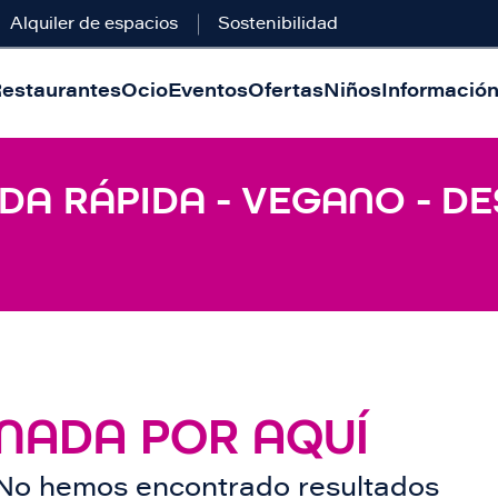
Alquiler de espacios
Sostenibilidad
estaurantes
Ocio
Eventos
Ofertas
Niños
Información 
DA RÁPIDA - VEGANO - DE
NADA POR AQUÍ
No hemos encontrado resultados