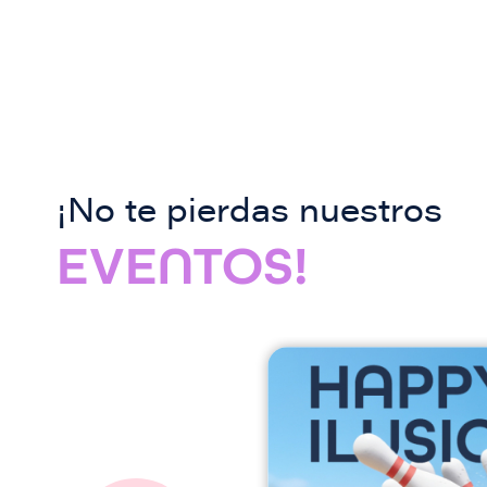
¡No te pierdas nuestros
EVENTOS!
I
m
a
g