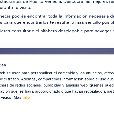
restaurantes de Puerto Venecia. Descubre las mejores re
rante tu visita.
Venecia podrás encontrar toda la información necesaria
 para que encontrarlos te resulte lo más sencillo posib
ieres consultar o el alfabeto desplegable para navegar p
ies
ntérate de todas nuestras novedad
web se usan para personalizar el contenido y los anuncios, ofrec
recibir ofertas especiales, descuentos, ev
ar el tráfico. Además, compartimos información sobre el uso que
tners de redes sociales, publicidad y análisis web, quienes pue
SUSCRÍBETE
ación que les haya proporcionado o que hayan recopilado a parti
rvicios. Más
info