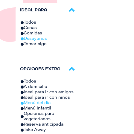
IDEAL PARA
Todos
Cenas
Comidas
Desayunos
Tomar algo
OPCIONES EXTRA
Todos
A domicilio
Ideal para ir con amigos
Ideal para ir con niños
Menú del día
Menú infantil
Opciones para
vegetarianos
Reserva anticipada
Take Away