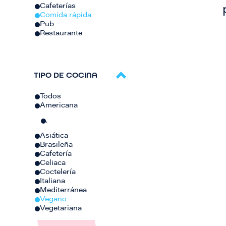
Cafeterías
Comida rápida
Pub
Restaurante
TIPO DE COCINA
Todos
Americana
.
Asiática
Brasileña
Cafetería
Celiaca
Coctelería
Italiana
Mediterránea
Vegano
Vegetariana