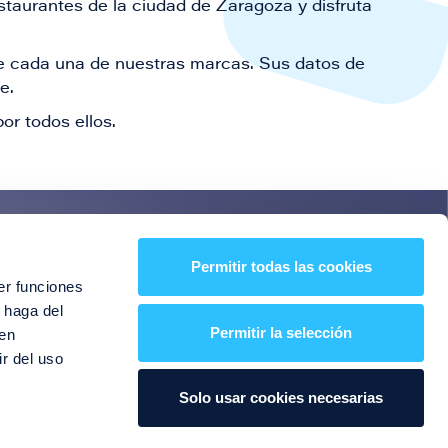
staurantes de la ciudad de Zaragoza y disfruta
 de cada una de nuestras marcas. Sus datos de
le.
or todos ellos.
es!
Permitir todas las cookies
er funciones
entos y mucho más
 haga del
Permitir la selección
den
r del uso
Solo usar cookies necesarias