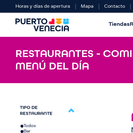
Horas y días de apertura
Mapa
Contacto
Tiendas
R
RESTAURANTES - COMI
MENÚ DEL DÍA
TIPO DE
RESTAURANTE
Todos
Bar