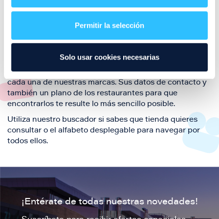
Aquí podrás encontrar el listado de todas los
restaurantes de Puerto Venecia. Descubre las mejores
restaurantes de la ciudad de Zaragoza y disfruta
Permitir la selección
también de nuestra oferta de ocio y shopping durante
tu visita.
Solo usar cookies necesarias
El este directorio de restaurantes de Puerto Venecia
podrás encontrar toda la información necesaria de
cada una de nuestras marcas. Sus datos de contacto y
también un plano de los restaurantes para que
encontrarlos te resulte lo más sencillo posible.
Utiliza nuestro buscador si sabes que tienda quieres
consultar o el alfabeto desplegable para navegar por
todos ellos.
¡Entérate de todas nuestras novedades!