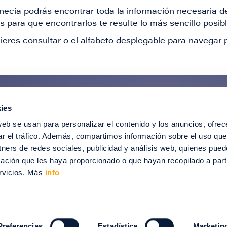
Venecia podrás encontrar toda la información necesaria
 para que encontrarlos te resulte lo más sencillo posib
ieres consultar o el alfabeto desplegable para navegar p
ies
ntérate de todas nuestras novedad
web se usan para personalizar el contenido y los anuncios, ofrec
recibir ofertas especiales, descuentos, ev
ar el tráfico. Además, compartimos información sobre el uso que
tners de redes sociales, publicidad y análisis web, quienes pue
SUSCRÍBETE
ación que les haya proporcionado o que hayan recopilado a parti
rvicios. Más
info
012-2024 Puerto Venecia. Todos los derechos reservados.
enecia
Información legal
Intranet
Contacto
Trabaja con nosotros
Preferencias
Estadística
Marketin