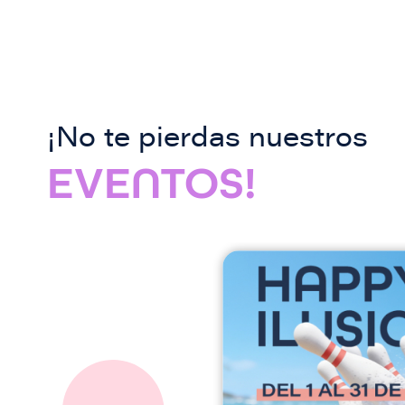
¡No te pierdas nuestros
EVENTOS!
I
m
a
g
e