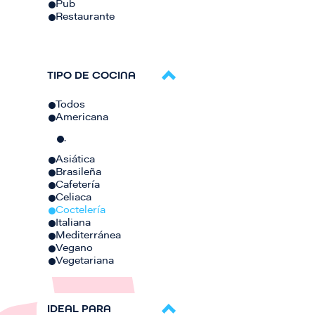
Pub
Restaurante
TIPO DE COCINA
Todos
Americana
.
Asiática
Brasileña
Cafetería
Celiaca
Coctelería
Italiana
Mediterránea
Vegano
Vegetariana
IDEAL PARA