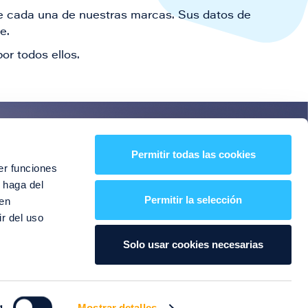
 de cada una de nuestras marcas. Sus datos de
le.
or todos ellos.
es!
Permitir todas las cookies
er funciones
entos y mucho más
 haga del
Permitir la selección
den
r del uso
Solo usar cookies necesarias
g
Mostrar detalles