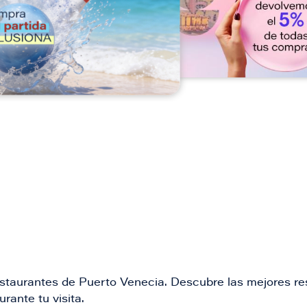
n
restaurantes de Puerto Venecia. Descubre las mejores re
rante tu visita.