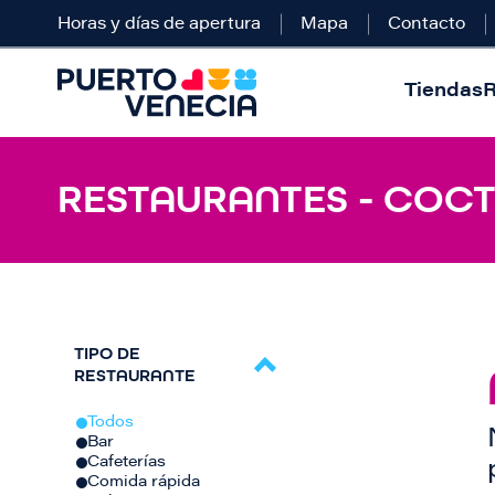
Horas y días de apertura
Mapa
Contacto
Tiendas
R
RESTAURANTES - COCT
TIPO DE
RESTAURANTE
Todos
Bar
Cafeterías
Comida rápida