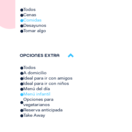
Todos
Cenas
Comidas
Desayunos
Tomar algo
OPCIONES EXTRA
Todos
A domicilio
Ideal para ir con amigos
Ideal para ir con niños
Menú del día
Menú infantil
Opciones para
vegetarianos
Reserva anticipada
Take Away