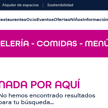
Alquiler de espacios
Sostenibilidad
estaurantes
Ocio
Eventos
Ofertas
Niños
Información 
ELERÍA - COMIDAS - MENÚ
NADA POR AQUÍ
No hemos encontrado resultados
para tu búsqueda...