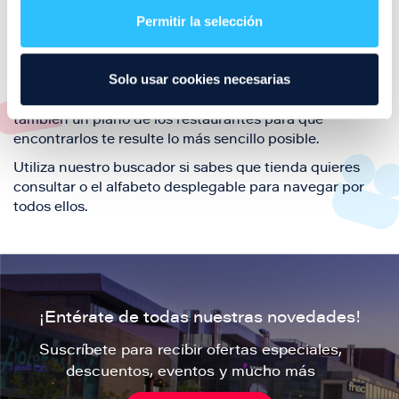
también de nuestra oferta de ocio y shopping durante
Permitir la selección
tu visita.
El este directorio de restaurantes de Puerto Venecia
Solo usar cookies necesarias
podrás encontrar toda la información necesaria de
cada una de nuestras marcas. Sus datos de contacto y
también un plano de los restaurantes para que
encontrarlos te resulte lo más sencillo posible.
Utiliza nuestro buscador si sabes que tienda quieres
consultar o el alfabeto desplegable para navegar por
todos ellos.
¡Entérate de todas nuestras novedades!
Suscríbete para recibir ofertas especiales,
descuentos, eventos y mucho más