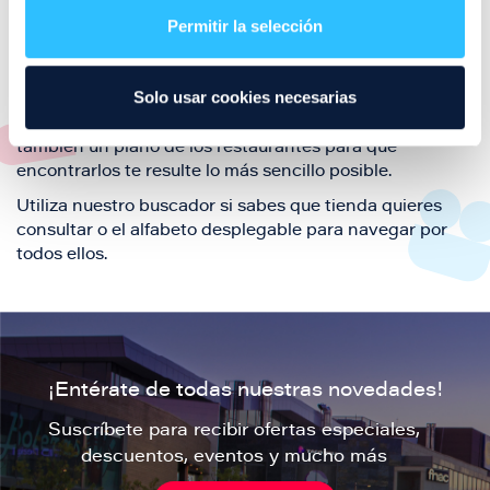
también de nuestra oferta de ocio y shopping durante
Permitir la selección
tu visita.
El este directorio de restaurantes de Puerto Venecia
Solo usar cookies necesarias
podrás encontrar toda la información necesaria de
cada una de nuestras marcas. Sus datos de contacto y
también un plano de los restaurantes para que
encontrarlos te resulte lo más sencillo posible.
Utiliza nuestro buscador si sabes que tienda quieres
consultar o el alfabeto desplegable para navegar por
todos ellos.
¡Entérate de todas nuestras novedades!
Suscríbete para recibir ofertas especiales,
descuentos, eventos y mucho más