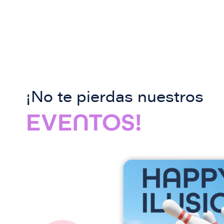
¡No te pierdas nuestros
EVENTOS!
I
m
a
g