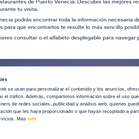
restaurantes de Puerto Venecia. Descubre las mejores re
rante tu visita.
Venecia podrás encontrar toda la información necesaria
 para que encontrarlos te resulte lo más sencillo posib
ieres consultar o el alfabeto desplegable para navegar p
ies
ntérate de todas nuestras novedad
web se usan para personalizar el contenido y los anuncios, ofrec
recibir ofertas especiales, descuentos, ev
ar el tráfico. Además, compartimos información sobre el uso que
tners de redes sociales, publicidad y análisis web, quienes pue
SUSCRÍBETE
ación que les haya proporcionado o que hayan recopilado a parti
rvicios. Más
info