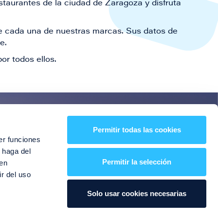
staurantes de la ciudad de Zaragoza y disfruta
 de cada una de nuestras marcas. Sus datos de
le.
or todos ellos.
es!
Permitir todas las cookies
er funciones
entos y mucho más
 haga del
Permitir la selección
den
r del uso
Solo usar cookies necesarias