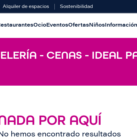
Alquiler de espacios
Sostenibilidad
estaurantes
Ocio
Eventos
Ofertas
Niños
Información 
LERÍA - CENAS - IDEAL P
NADA POR AQUÍ
No hemos encontrado resultados