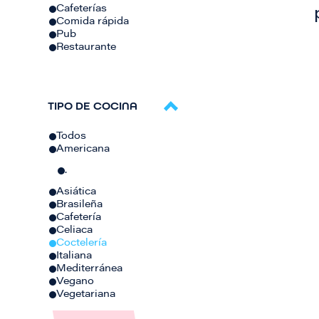
Cafeterías
Comida rápida
Pub
Restaurante
TIPO DE COCINA
Todos
Americana
.
Asiática
Brasileña
Cafetería
Celiaca
Coctelería
Italiana
Mediterránea
Vegano
Vegetariana