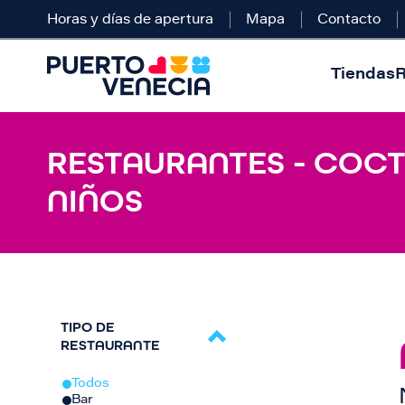
Horas y días de apertura
Mapa
Contacto
Tiendas
R
RESTAURANTES - COCTE
NIÑOS
TIPO DE
RESTAURANTE
Todos
Bar