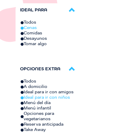
IDEAL PARA
Todos
Cenas
Comidas
Desayunos
Tomar algo
OPCIONES EXTRA
Todos
A domicilio
Ideal para ir con amigos
Ideal para ir con niños
Menú del día
Menú infantil
Opciones para
vegetarianos
Reserva anticipada
Take Away