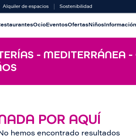
Alquiler de espacios
Sostenibilidad
estaurantes
Ocio
Eventos
Ofertas
Niños
Información 
TERÍAS - MEDITERRÁNEA -
ÑOS
NADA POR AQUÍ
No hemos encontrado resultados