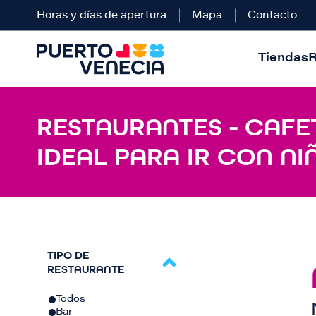
Horas y días de apertura
Mapa
Contacto
Tiendas
R
RESTAURANTES - CAFE
IDEAL PARA IR CON NI
TIPO DE
RESTAURANTE
Todos
Bar