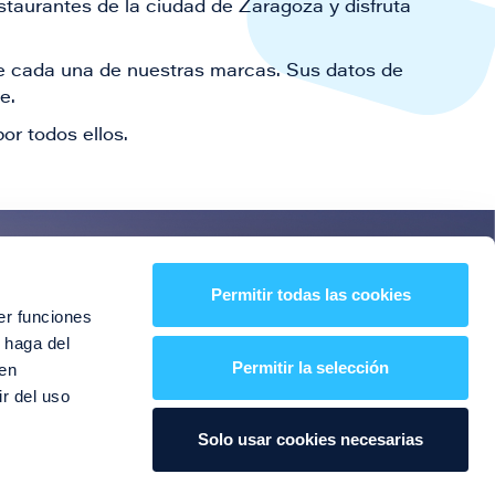
staurantes de la ciudad de Zaragoza y disfruta
 de cada una de nuestras marcas. Sus datos de
le.
or todos ellos.
es!
Permitir todas las cookies
er funciones
entos y mucho más
 haga del
Permitir la selección
den
r del uso
Solo usar cookies necesarias