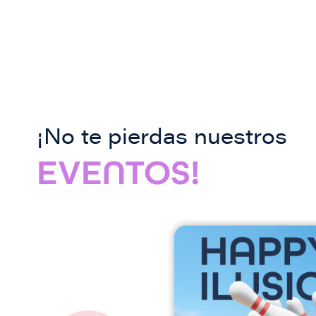
¡No te pierdas nuestros
EVENTOS!
I
m
a
g