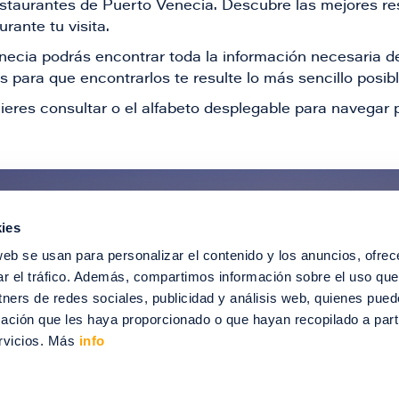
restaurantes de Puerto Venecia. Descubre las mejores re
rante tu visita.
Venecia podrás encontrar toda la información necesaria
 para que encontrarlos te resulte lo más sencillo posib
ieres consultar o el alfabeto desplegable para navegar p
ies
ntérate de todas nuestras novedad
web se usan para personalizar el contenido y los anuncios, ofrec
recibir ofertas especiales, descuentos, ev
ar el tráfico. Además, compartimos información sobre el uso que
tners de redes sociales, publicidad y análisis web, quienes pue
SUSCRÍBETE
ación que les haya proporcionado o que hayan recopilado a parti
rvicios. Más
info