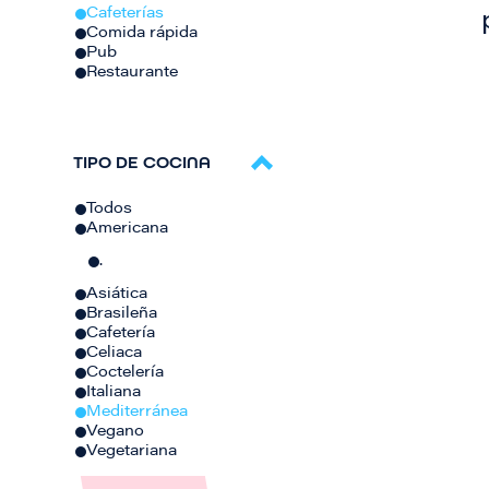
Cafeterías
Comida rápida
Pub
Restaurante
TIPO DE COCINA
Todos
Americana
.
Asiática
Brasileña
Cafetería
Celiaca
Coctelería
Italiana
Mediterránea
Vegano
Vegetariana