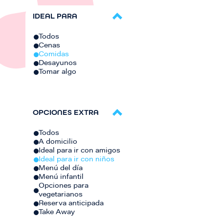
IDEAL PARA
Todos
Cenas
Comidas
Desayunos
Tomar algo
OPCIONES EXTRA
Todos
A domicilio
Ideal para ir con amigos
Ideal para ir con niños
Menú del día
Menú infantil
Opciones para
vegetarianos
Reserva anticipada
Take Away