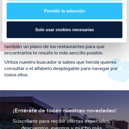
restaurantes de la ciudad de Zaragoza y disfruta
Permitir la selección
también de nuestra oferta de ocio y shopping durante
tu visita.
El este directorio de restaurantes de Puerto Venecia
Solo usar cookies necesarias
podrás encontrar toda la información necesaria de
cada una de nuestras marcas. Sus datos de contacto y
también un plano de los restaurantes para que
encontrarlos te resulte lo más sencillo posible.
Utiliza nuestro buscador si sabes que tienda quieres
consultar o el alfabeto desplegable para navegar por
todos ellos.
¡Entérate de todas nuestras novedades!
Suscríbete para recibir ofertas especiales,
descuentos, eventos y mucho más