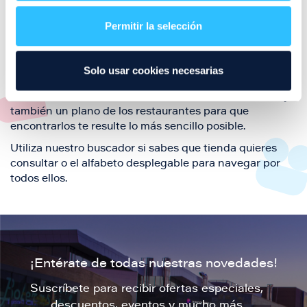
restaurantes de la ciudad de Zaragoza y disfruta
Permitir la selección
también de nuestra oferta de ocio y shopping durante
tu visita.
El este directorio de restaurantes de Puerto Venecia
Solo usar cookies necesarias
podrás encontrar toda la información necesaria de
cada una de nuestras marcas. Sus datos de contacto y
también un plano de los restaurantes para que
encontrarlos te resulte lo más sencillo posible.
Utiliza nuestro buscador si sabes que tienda quieres
consultar o el alfabeto desplegable para navegar por
todos ellos.
¡Entérate de todas nuestras novedades!
Suscríbete para recibir ofertas especiales,
descuentos, eventos y mucho más