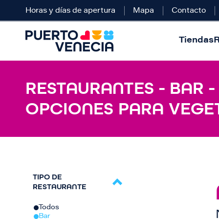
Horas y días de apertura
Mapa
Contacto
Tiendas
R
RESTAURANTES - BAR -
OPCIONES PARA VEGE
TIPO DE
RESTAURANTE
Todos
Bar