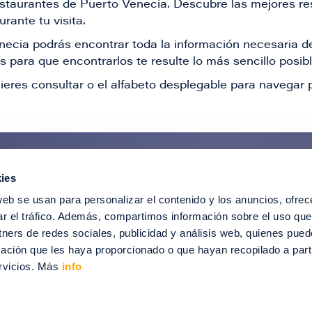
restaurantes de Puerto Venecia. Descubre las mejores re
rante tu visita.
Venecia podrás encontrar toda la información necesaria
 para que encontrarlos te resulte lo más sencillo posib
ieres consultar o el alfabeto desplegable para navegar p
ies
ntérate de todas nuestras novedad
web se usan para personalizar el contenido y los anuncios, ofrec
recibir ofertas especiales, descuentos, ev
ar el tráfico. Además, compartimos información sobre el uso que
tners de redes sociales, publicidad y análisis web, quienes pue
SUSCRÍBETE
ación que les haya proporcionado o que hayan recopilado a parti
rvicios. Más
info