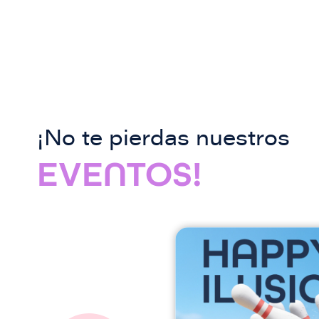
¡No te pierdas nuestros
EVENTOS!
I
m
a
g