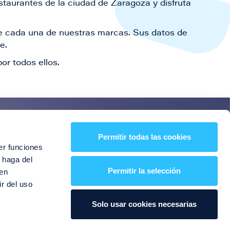
staurantes de la ciudad de Zaragoza y disfruta
 de cada una de nuestras marcas. Sus datos de
le.
or todos ellos.
es!
Permitir todas las cookies
er funciones
entos y mucho más
 haga del
Permitir la selección
den
r del uso
Solo usar cookies necesarias