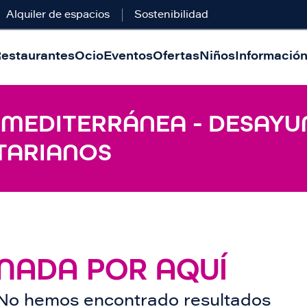
Alquiler de espacios
Sostenibilidad
estaurantes
Ocio
Eventos
Ofertas
Niños
Información 
 MEDITERRÁNEA - DESAYU
TARIANOS
NADA POR AQUÍ
No hemos encontrado resultados