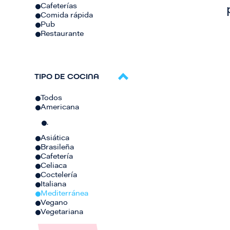
Cafeterías
Comida rápida
Pub
Restaurante
TIPO DE COCINA
Todos
Americana
.
Asiática
Brasileña
Cafetería
Celiaca
Coctelería
Italiana
Mediterránea
Vegano
Vegetariana