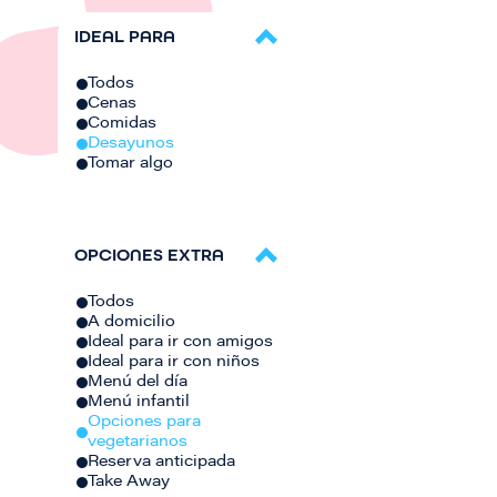
IDEAL PARA
Todos
Cenas
Comidas
Desayunos
Tomar algo
OPCIONES EXTRA
Todos
A domicilio
Ideal para ir con amigos
Ideal para ir con niños
Menú del día
Menú infantil
Opciones para
vegetarianos
Reserva anticipada
Take Away