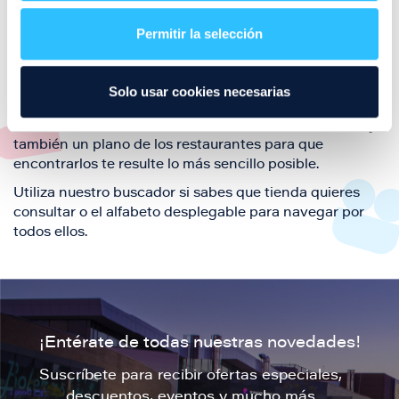
restaurantes de la ciudad de Zaragoza y disfruta
Permitir la selección
también de nuestra oferta de ocio y shopping durante
tu visita.
El este directorio de restaurantes de Puerto Venecia
Solo usar cookies necesarias
podrás encontrar toda la información necesaria de
cada una de nuestras marcas. Sus datos de contacto y
también un plano de los restaurantes para que
encontrarlos te resulte lo más sencillo posible.
Utiliza nuestro buscador si sabes que tienda quieres
consultar o el alfabeto desplegable para navegar por
todos ellos.
¡Entérate de todas nuestras novedades!
Suscríbete para recibir ofertas especiales,
descuentos, eventos y mucho más