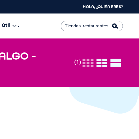
HOLA, ¿QUIÉN ERES?
útil
.
ALGO -
(1)