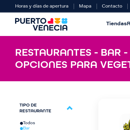
Horas y días de apertura
Mapa
Contacto
Tiendas
R
RESTAURANTES - BAR 
OPCIONES PARA VEGE
TIPO DE
RESTAURANTE
Todos
Bar