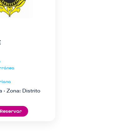
E
a
rránea
riana
a · Zona: Distrito
Reservar