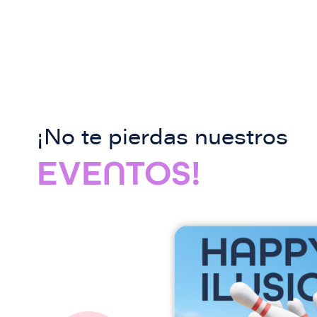
¡No te pierdas nuestros
EVENTOS!
I
m
a
g