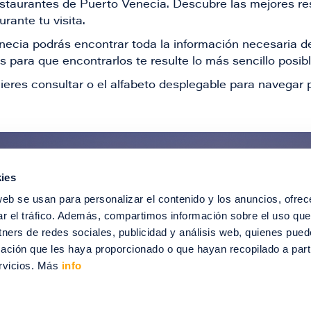
restaurantes de Puerto Venecia. Descubre las mejores re
rante tu visita.
Venecia podrás encontrar toda la información necesaria
 para que encontrarlos te resulte lo más sencillo posib
ieres consultar o el alfabeto desplegable para navegar p
ies
ntérate de todas nuestras novedad
web se usan para personalizar el contenido y los anuncios, ofrec
recibir ofertas especiales, descuentos, ev
ar el tráfico. Además, compartimos información sobre el uso que
tners de redes sociales, publicidad y análisis web, quienes pue
SUSCRÍBETE
ación que les haya proporcionado o que hayan recopilado a parti
rvicios. Más
info