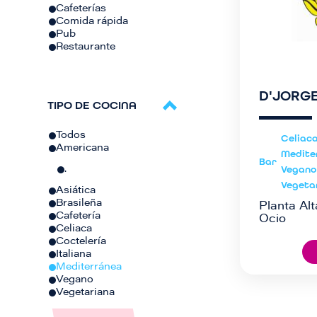
Cafeterías
Comida rápida
Pub
Restaurante
D'JORG
TIPO DE COCINA
Todos
Celiac
Americana
Medite
Bar
Vegano
.
Vegeta
Asiática
Brasileña
Planta Alt
Cafetería
Ocio
Celiaca
Coctelería
Italiana
Mediterránea
Vegano
Vegetariana