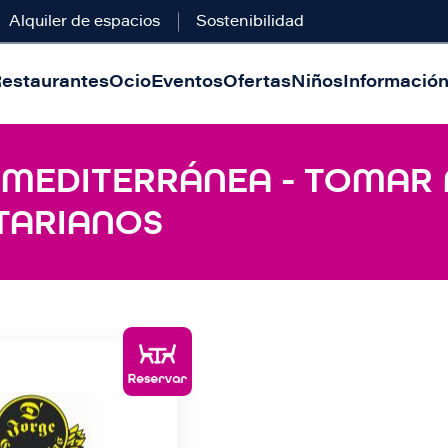
Alquiler de espacios
Sostenibilidad
estaurantes
Ocio
Eventos
Ofertas
Niños
Información 
- MEDITERRÁNEA - TOMAR 
TARIANOS