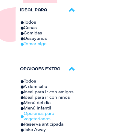
IDEAL PARA
Todos
Cenas
Comidas
Desayunos
Tomar algo
OPCIONES EXTRA
Todos
A domicilio
Ideal para ir con amigos
Ideal para ir con niños
Menú del día
Menú infantil
Opciones para
vegetarianos
Reserva anticipada
Take Away