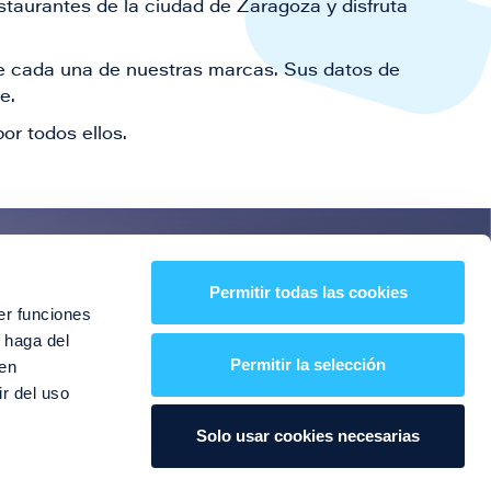
staurantes de la ciudad de Zaragoza y disfruta
 de cada una de nuestras marcas. Sus datos de
le.
or todos ellos.
es!
Permitir todas las cookies
er funciones
entos y mucho más
 haga del
Permitir la selección
den
r del uso
Solo usar cookies necesarias