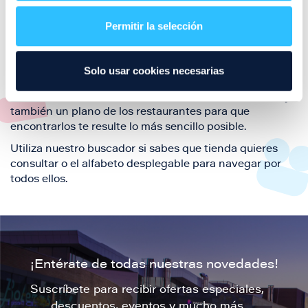
restaurantes de la ciudad de Zaragoza y disfruta
Permitir la selección
también de nuestra oferta de ocio y shopping durante
tu visita.
El este directorio de restaurantes de Puerto Venecia
Solo usar cookies necesarias
podrás encontrar toda la información necesaria de
cada una de nuestras marcas. Sus datos de contacto y
también un plano de los restaurantes para que
encontrarlos te resulte lo más sencillo posible.
Utiliza nuestro buscador si sabes que tienda quieres
consultar o el alfabeto desplegable para navegar por
todos ellos.
¡Entérate de todas nuestras novedades!
Suscríbete para recibir ofertas especiales,
descuentos, eventos y mucho más