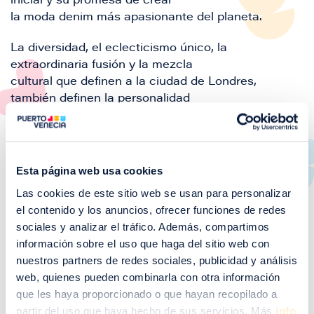
inicial y su promesa de crear
la moda denim más apasionante del planeta.
La diversidad, el eclecticismo único, la
extraordinaria fusión y la mezcla
cultural que definen a la ciudad de Londres,
también definen la personalidad
de Pepe Jeans, y continúa siendo la inspiración
constante para las
colecciones de mujer, hombre y niños.
Esta página web usa cookies
En pocos años y tras el éxito obtenido, pasan a ser
Las cookies de este sitio web se usan para personalizar
propietarios de varias tiendas convirtiéndose en
el contenido y los anuncios, ofrecer funciones de redes
líderes en el mercado de jeans inglés en los años
sociales y analizar el tráfico. Además, compartimos
80.
información sobre el uso que haga del sitio web con
nuestros partners de redes sociales, publicidad y análisis
Comienza entonces su andadura internacional,
web, quienes pueden combinarla con otra información
llegando primero a Estados Unidos y después a
que les haya proporcionado o que hayan recopilado a
Europa donde en pocos años se convierte en una
partir del uso que haya hecho de sus servicios. Más
info
de las principales marcas de vaqueros. En la