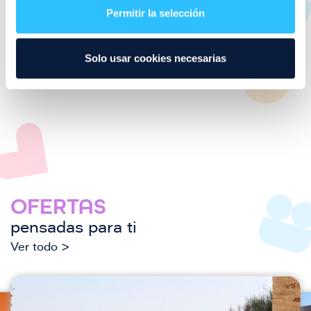
Imagen
TAX free
Permitir la selección
¿Dónde nos puedes encontrar?
Solo usar cookies necesarias
OFERTAS
pensadas para ti
Ver todo >
I
I
m