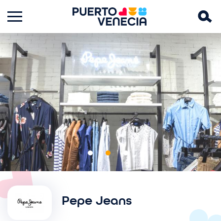
Imagen
Pepe Jeans
I
m