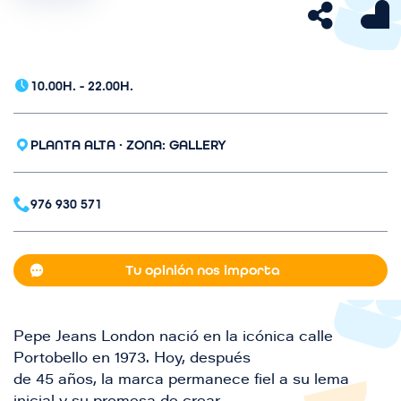
a
g
e
n
10.00H. - 22.00H.
PLANTA ALTA · ZONA: GALLERY
976 930 571
Tu opinión nos importa
Pepe Jeans London nació en la icónica calle
Portobello en 1973. Hoy, después
de 45 años, la marca permanece fiel a su lema