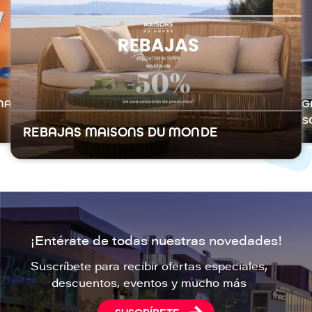
m
a
a
g
g
e
e
n
n
NALES
🎁 G
DES
REBAJAS MAISONS DU MONDE
¡Entérate de todas nuestras novedades!
Suscríbete para recibir ofertas especiales,
descuentos, eventos y mucho más