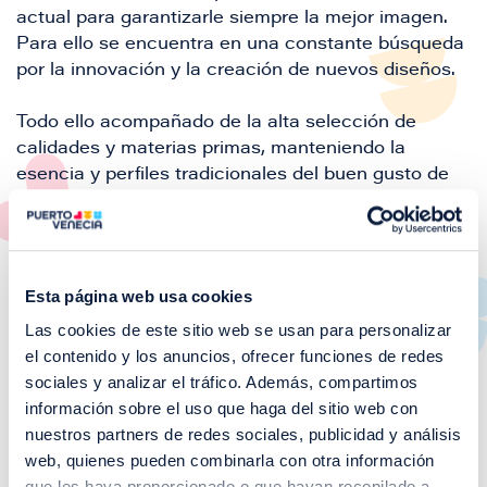
actual para garantizarle siempre la mejor imagen.
Para ello se encuentra en una constante búsqueda
por la innovación y la creación de nuevos diseños.
Todo ello acompañado de la alta selección de
calidades y materias primas, manteniendo la
esencia y perfiles tradicionales del buen gusto de
un vestir clásico.
ACCIONES PARA EL MEDIO AMBIENTE
Esta página web usa cookies
Separar cartón, plástico y orgánico
Las cookies de este sitio web se usan para personalizar
el contenido y los anuncios, ofrecer funciones de redes
sociales y analizar el tráfico. Además, compartimos
Moda hombre
Moda y calzado
información sobre el uso que haga del sitio web con
nuestros partners de redes sociales, publicidad y análisis
Servicios del establecimiento
web, quienes pueden combinarla con otra información
que les haya proporcionado o que hayan recopilado a