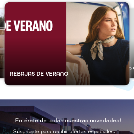
I
I
m
m
a
a
g
g
e
e
n
n
MO 
REBAJAS DE VERANO
¡Entérate de todas nuestras novedades!
Suscríbete para recibir ofertas especiales,