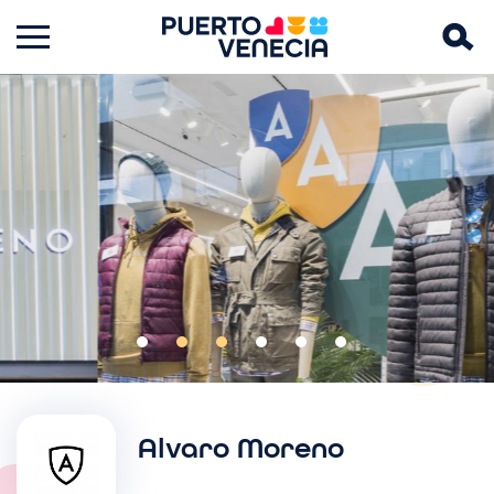
Imagen
Alvaro Moreno
I
m