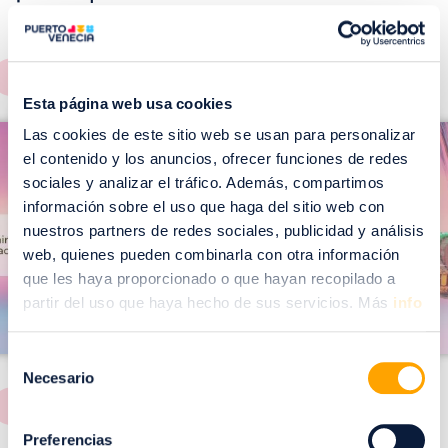
EVENTOS!
Ver todos >
Esta página web usa cookies
I
I
Las cookies de este sitio web se usan para personalizar
m
el contenido y los anuncios, ofrecer funciones de redes
m
a
sociales y analizar el tráfico. Además, compartimos
a
información sobre el uso que haga del sitio web con
g
g
nuestros partners de redes sociales, publicidad y análisis
e
e
web, quienes pueden combinarla con otra información
n
n
que les haya proporcionado o que hayan recopilado a
partir del uso que haya hecho de sus servicios. Más
info
Selección
Necesario
de
consentimiento
Preferencias