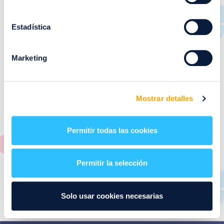
RESTAURANTES
de
Puerto Venecia
Estadística
Aquí podrás encontrar el listado de todas los
Marketing
restaurantes de Puerto Venecia. Descubre las mejores
restaurantes de la ciudad de Zaragoza y disfruta
también de nuestra oferta de ocio y shopping durante
tu visita.
Mostrar detalles
El este directorio de restaurantes de Puerto Venecia
podrás encontrar toda la información necesaria de
Permitir todas las cookies
cada una de nuestras marcas. Sus datos de contacto y
también un plano de los restaurantes para que
encontrarlos te resulte lo más sencillo posible.
Permitir la selección
Utiliza nuestro buscador si sabes que tienda quieres
consultar o el alfabeto desplegable para navegar por
Solo usar cookies necesarias
todos ellos.