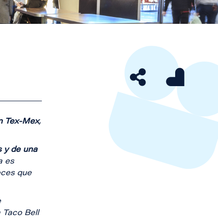
ón Tex-Mex
,
s
y de una
a es
eces que
e
a Taco Bell