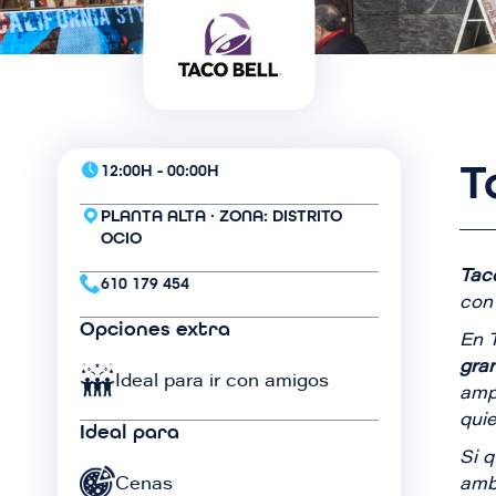
I
m
a
g
e
n
T
12:00H - 00:00H
PLANTA ALTA · ZONA: DISTRITO
OCIO
Taco
610 179 454
con
Opciones extra
En T
gra
Imagen
Ideal para ir con amigos
ampl
qui
Ideal para
Si q
Imagen
Cenas
amb