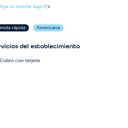
Deja tu reseña aquí
👈
mida rápida
Americana
vicios del establecimiento
agen
Cobro con tarjeta