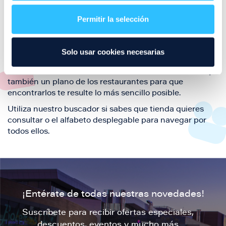
restaurantes de la ciudad de Zaragoza y disfruta
Permitir la selección
también de nuestra oferta de ocio y shopping durante
tu visita.
El este directorio de restaurantes de Puerto Venecia
Solo usar cookies necesarias
podrás encontrar toda la información necesaria de
cada una de nuestras marcas. Sus datos de contacto y
también un plano de los restaurantes para que
encontrarlos te resulte lo más sencillo posible.
Utiliza nuestro buscador si sabes que tienda quieres
consultar o el alfabeto desplegable para navegar por
todos ellos.
¡Entérate de todas nuestras novedades!
Suscríbete para recibir ofertas especiales,
descuentos, eventos y mucho más