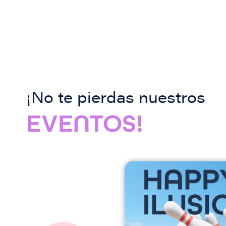
¡No te pierdas nuestros
EVENTOS!
I
m
a
g