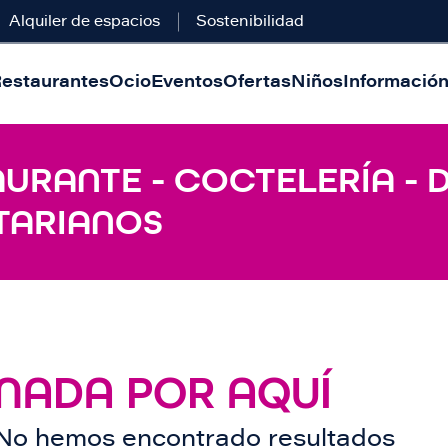
Alquiler de espacios
Sostenibilidad
estaurantes
Ocio
Eventos
Ofertas
Niños
Información 
AURANTE - COCTELERÍA - 
TARIANOS
NADA POR AQUÍ
No hemos encontrado resultados