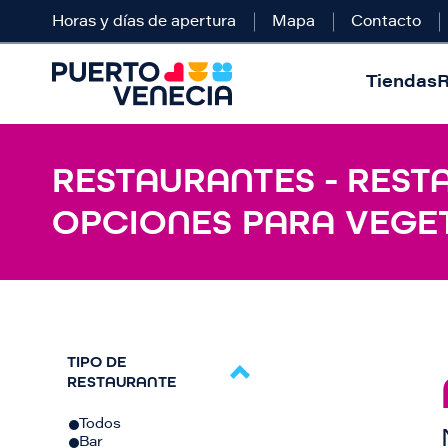
Horas y días de apertura
Mapa
Contacto
Tiendas
R
RESTAURANTES - REST
OPCIONES PARA VEGE
TIPO DE
RESTAURANTE
Todos
Bar