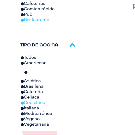
Cafeterías
Comida rápida
Pub
Restaurante
TIPO DE COCINA
Todos
Americana
.
Asiática
Brasileña
Cafetería
Celiaca
Coctelería
Italiana
Mediterránea
Vegano
Vegetariana