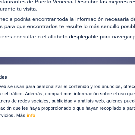
restaurantes de Puerto Venecia. Descubre las mejores re
rante tu visita.
Venecia podrás encontrar toda la información necesaria
 para que encontrarlos te resulte lo más sencillo posib
ieres consultar o el alfabeto desplegable para navegar p
ies
ntérate de todas nuestras novedad
web se usan para personalizar el contenido y los anuncios, ofrec
recibir ofertas especiales, descuentos, ev
ar el tráfico. Además, compartimos información sobre el uso que
tners de redes sociales, publicidad y análisis web, quienes pue
SUSCRÍBETE
ación que les haya proporcionado o que hayan recopilado a parti
rvicios. Más
info