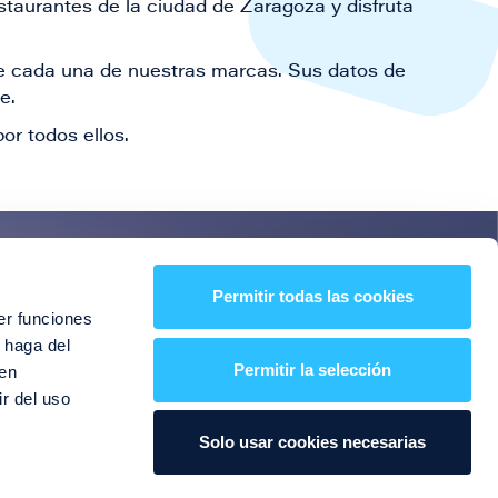
staurantes de la ciudad de Zaragoza y disfruta
 de cada una de nuestras marcas. Sus datos de
le.
or todos ellos.
es!
Permitir todas las cookies
er funciones
entos y mucho más
 haga del
Permitir la selección
den
r del uso
Solo usar cookies necesarias