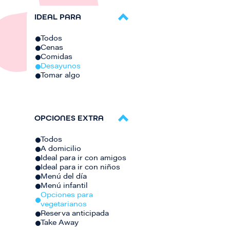
IDEAL PARA
Todos
Cenas
Comidas
Desayunos
Tomar algo
OPCIONES EXTRA
Todos
A domicilio
Ideal para ir con amigos
Ideal para ir con niños
Menú del día
Menú infantil
Opciones para
vegetarianos
Reserva anticipada
Take Away