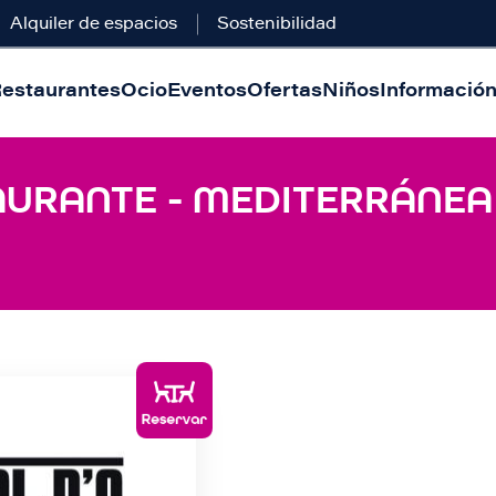
Alquiler de espacios
Sostenibilidad
estaurantes
Ocio
Eventos
Ofertas
Niños
Información 
AURANTE - MEDITERRÁNEA 