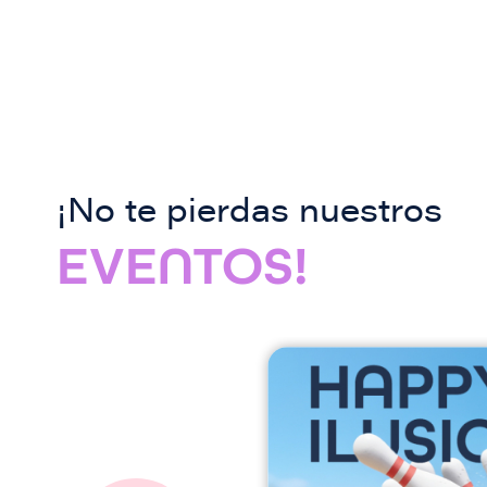
¡No te pierdas nuestros
EVENTOS!
I
m
a
g