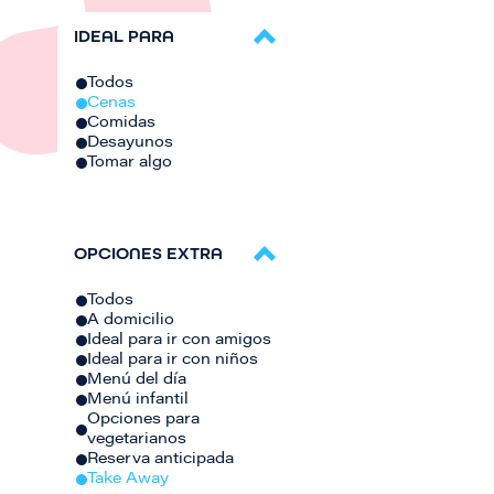
IDEAL PARA
Todos
Cenas
Comidas
Desayunos
Tomar algo
OPCIONES EXTRA
Todos
A domicilio
Ideal para ir con amigos
Ideal para ir con niños
Menú del día
Menú infantil
Opciones para
vegetarianos
Reserva anticipada
Take Away