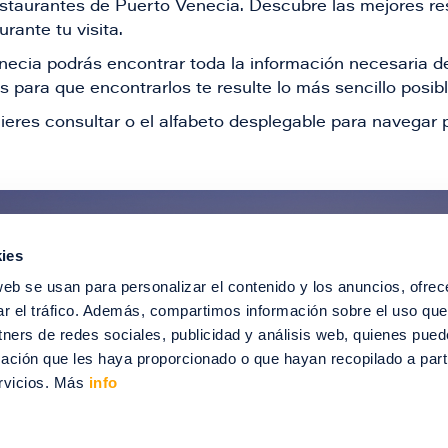
restaurantes de Puerto Venecia. Descubre las mejores re
rante tu visita.
Venecia podrás encontrar toda la información necesaria
 para que encontrarlos te resulte lo más sencillo posib
ieres consultar o el alfabeto desplegable para navegar p
ies
ntérate de todas nuestras novedad
web se usan para personalizar el contenido y los anuncios, ofrec
recibir ofertas especiales, descuentos, ev
ar el tráfico. Además, compartimos información sobre el uso que
tners de redes sociales, publicidad y análisis web, quienes pue
SUSCRÍBETE
ación que les haya proporcionado o que hayan recopilado a parti
rvicios. Más
info