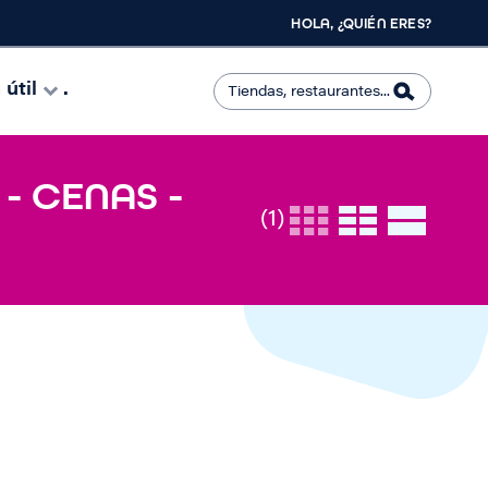
HOLA, ¿QUIÉN ERES?
útil
.
- CENAS -
(1)