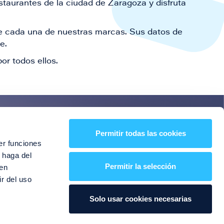
staurantes de la ciudad de Zaragoza y disfruta
 de cada una de nuestras marcas. Sus datos de
le.
or todos ellos.
es!
Permitir todas las cookies
er funciones
entos y mucho más
 haga del
Permitir la selección
den
r del uso
Solo usar cookies necesarias