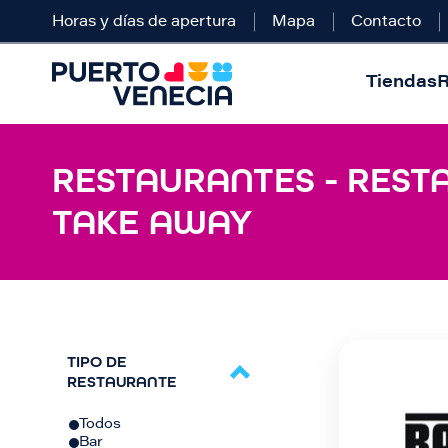
Horas y días de apertura
Mapa
Contacto
Tiendas
R
RESTAURANTES - REST
TAKE AWAY
TIPO DE
RESTAURANTE
Todos
Bar