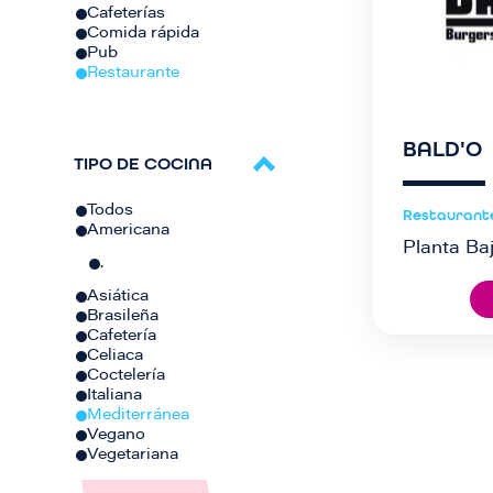
Cafeterías
Comida rápida
Pub
Restaurante
BALD'O
TIPO DE COCINA
Todos
Restaurant
Americana
Planta Baj
.
Asiática
Brasileña
Cafetería
Celiaca
Coctelería
Italiana
Mediterránea
Vegano
Vegetariana