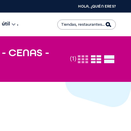
HOLA, ¿QUIÉN ERES?
útil
.
- CENAS -
(1)