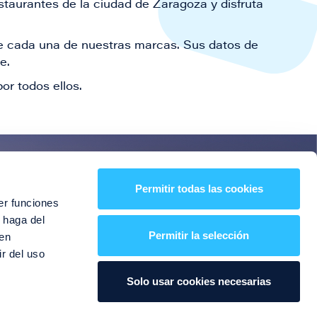
staurantes de la ciudad de Zaragoza y disfruta
 de cada una de nuestras marcas. Sus datos de
le.
or todos ellos.
es!
Permitir todas las cookies
er funciones
entos y mucho más
 haga del
Permitir la selección
den
r del uso
Solo usar cookies necesarias