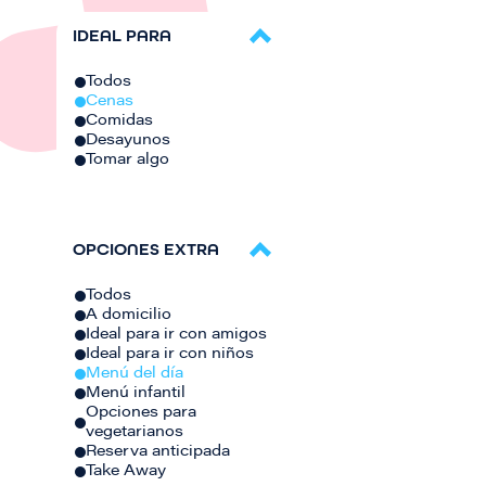
IDEAL PARA
Todos
Cenas
Comidas
Desayunos
Tomar algo
OPCIONES EXTRA
Todos
A domicilio
Ideal para ir con amigos
Ideal para ir con niños
Menú del día
Menú infantil
Opciones para
vegetarianos
Reserva anticipada
Take Away