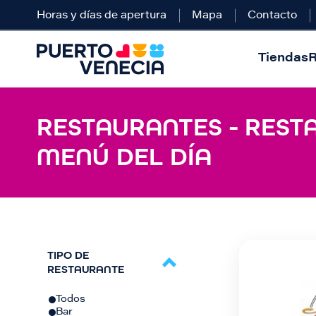
Horas y días de apertura
Mapa
Contacto
Tiendas
R
RESTAURANTES - REST
MENÚ DEL DÍA
TIPO DE
RESTAURANTE
Todos
Bar