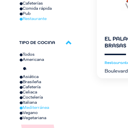
Cafeterías
Comida rápida
Pub
Restaurante
EL PALA
TIPO DE COCINA
BRASAS
Todos
Americana
Restaurant
.
Boulevard
Asiática
Brasileña
Cafetería
Celiaca
Coctelería
Italiana
Mediterránea
Vegano
Vegetariana