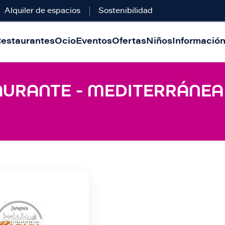
Alquiler de espacios
Sostenibilidad
estaurantes
Ocio
Eventos
Ofertas
Niños
Información 
AURANTE - MEDITERRÁNEA 