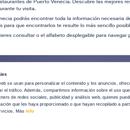
restaurantes de Puerto Venecia. Descubre las mejores re
rante tu visita.
Venecia podrás encontrar toda la información necesaria
 para que encontrarlos te resulte lo más sencillo posib
ieres consultar o el alfabeto desplegable para navegar p
ies
ntérate de todas nuestras novedad
web se usan para personalizar el contenido y los anuncios, ofrec
recibir ofertas especiales, descuentos, ev
ar el tráfico. Además, compartimos información sobre el uso que
tners de redes sociales, publicidad y análisis web, quienes pue
SUSCRÍBETE
ación que les haya proporcionado o que hayan recopilado a parti
rvicios. Más
info