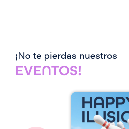
¡No te pierdas nuestros
EVENTOS!
I
m
a
g