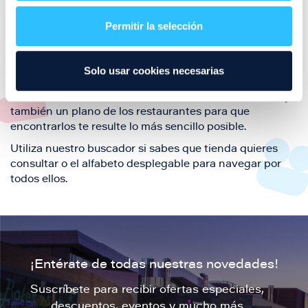
restaurantes de la ciudad de Zaragoza y disfruta
Permitir la selección
también de nuestra oferta de ocio y shopping durante
tu visita.
El este directorio de restaurantes de Puerto Venecia
Solo usar cookies necesarias
podrás encontrar toda la información necesaria de
cada una de nuestras marcas. Sus datos de contacto y
también un plano de los restaurantes para que
encontrarlos te resulte lo más sencillo posible.
Utiliza nuestro buscador si sabes que tienda quieres
consultar o el alfabeto desplegable para navegar por
todos ellos.
¡Entérate de todas nuestras novedades!
Suscríbete para recibir ofertas especiales,
descuentos, eventos y mucho más