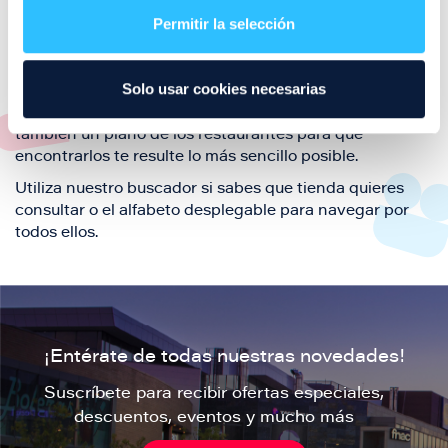
también de nuestra oferta de ocio y shopping durante
Permitir la selección
tu visita.
El este directorio de restaurantes de Puerto Venecia
Solo usar cookies necesarias
podrás encontrar toda la información necesaria de
cada una de nuestras marcas. Sus datos de contacto y
también un plano de los restaurantes para que
encontrarlos te resulte lo más sencillo posible.
Utiliza nuestro buscador si sabes que tienda quieres
consultar o el alfabeto desplegable para navegar por
todos ellos.
¡Entérate de todas nuestras novedades!
Suscríbete para recibir ofertas especiales,
descuentos, eventos y mucho más