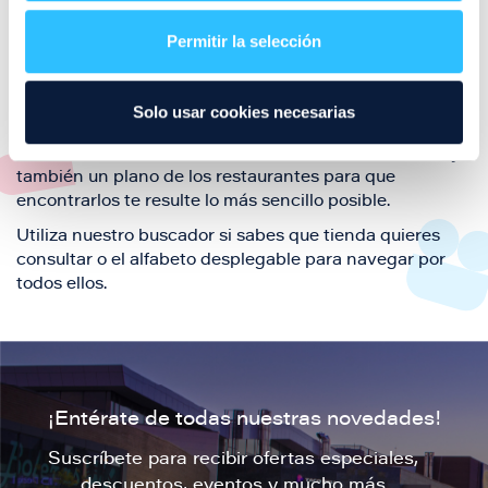
restaurantes de la ciudad de Zaragoza y disfruta
Permitir la selección
también de nuestra oferta de ocio y shopping durante
tu visita.
El este directorio de restaurantes de Puerto Venecia
Solo usar cookies necesarias
podrás encontrar toda la información necesaria de
cada una de nuestras marcas. Sus datos de contacto y
también un plano de los restaurantes para que
encontrarlos te resulte lo más sencillo posible.
Utiliza nuestro buscador si sabes que tienda quieres
consultar o el alfabeto desplegable para navegar por
todos ellos.
¡Entérate de todas nuestras novedades!
Suscríbete para recibir ofertas especiales,
descuentos, eventos y mucho más