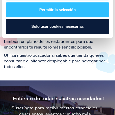
restaurantes de la ciudad de Zaragoza y disfruta
Permitir la selección
también de nuestra oferta de ocio y shopping durante
tu visita.
El este directorio de restaurantes de Puerto Venecia
Solo usar cookies necesarias
podrás encontrar toda la información necesaria de
cada una de nuestras marcas. Sus datos de contacto y
también un plano de los restaurantes para que
encontrarlos te resulte lo más sencillo posible.
Utiliza nuestro buscador si sabes que tienda quieres
consultar o el alfabeto desplegable para navegar por
todos ellos.
¡Entérate de todas nuestras novedades!
Suscríbete para recibir ofertas especiales,
descuentos, eventos y mucho más