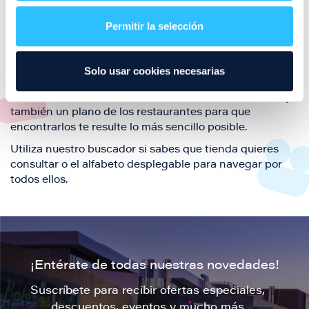
restaurantes de la ciudad de Zaragoza y disfruta
Permitir la selección
también de nuestra oferta de ocio y shopping durante
tu visita.
El este directorio de restaurantes de Puerto Venecia
Solo usar cookies necesarias
podrás encontrar toda la información necesaria de
cada una de nuestras marcas. Sus datos de contacto y
también un plano de los restaurantes para que
encontrarlos te resulte lo más sencillo posible.
Utiliza nuestro buscador si sabes que tienda quieres
consultar o el alfabeto desplegable para navegar por
todos ellos.
¡Entérate de todas nuestras novedades!
Suscríbete para recibir ofertas especiales,
descuentos, eventos y mucho más