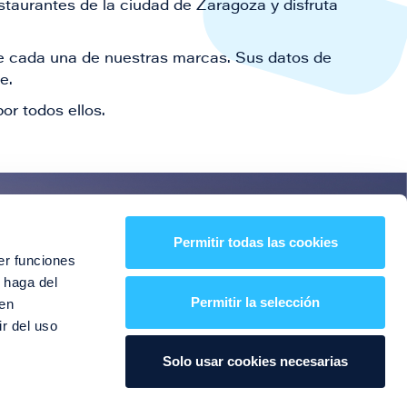
staurantes de la ciudad de Zaragoza y disfruta
 de cada una de nuestras marcas. Sus datos de
le.
or todos ellos.
es!
Permitir todas las cookies
er funciones
entos y mucho más
 haga del
Permitir la selección
den
r del uso
Solo usar cookies necesarias