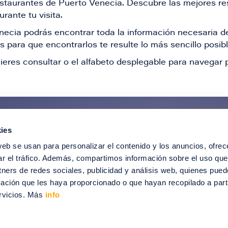
restaurantes de Puerto Venecia. Descubre las mejores re
rante tu visita.
Venecia podrás encontrar toda la información necesaria
 para que encontrarlos te resulte lo más sencillo posib
ieres consultar o el alfabeto desplegable para navegar p
ies
ntérate de todas nuestras novedad
web se usan para personalizar el contenido y los anuncios, ofrec
recibir ofertas especiales, descuentos, ev
ar el tráfico. Además, compartimos información sobre el uso que
tners de redes sociales, publicidad y análisis web, quienes pue
SUSCRÍBETE
ación que les haya proporcionado o que hayan recopilado a parti
rvicios. Más
info