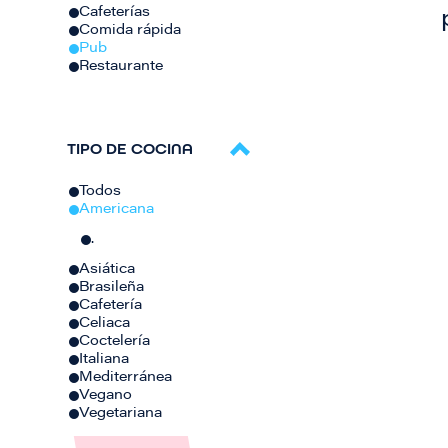
Cafeterías
Comida rápida
Pub
Restaurante
TIPO DE COCINA
Todos
Americana
.
Asiática
Brasileña
Cafetería
Celiaca
Coctelería
Italiana
Mediterránea
Vegano
Vegetariana