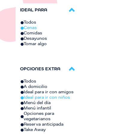
IDEAL PARA
Todos
Cenas
Comidas
Desayunos
Tomar algo
OPCIONES EXTRA
Todos
A domicilio
Ideal para ir con amigos
Ideal para ir con niños
Menú del día
Menú infantil
Opciones para
vegetarianos
Reserva anticipada
Take Away