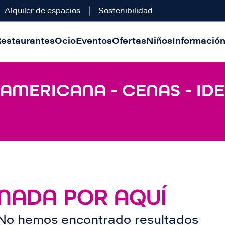
Alquiler de espacios
Sostenibilidad
estaurantes
Ocio
Eventos
Ofertas
Niños
Información 
 AMERICANA - CENAS - IDE
NADA POR AQUÍ
No hemos encontrado resultados