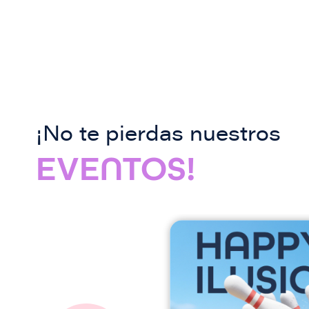
¡No te pierdas nuestros
EVENTOS!
I
m
a
g