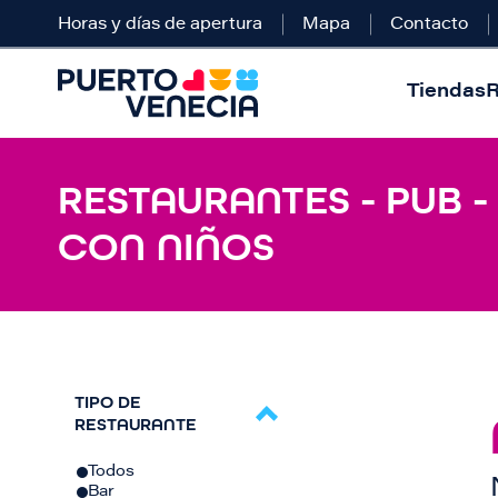
Horas y días de apertura
Mapa
Contacto
Tiendas
R
RESTAURANTES - PUB -
CON NIÑOS
TIPO DE
RESTAURANTE
Todos
Bar