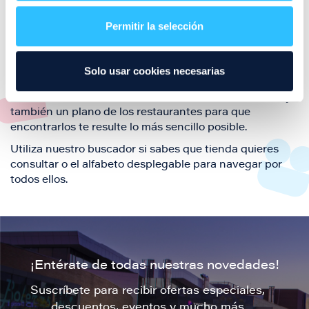
restaurantes de la ciudad de Zaragoza y disfruta
Permitir la selección
también de nuestra oferta de ocio y shopping durante
tu visita.
El este directorio de restaurantes de Puerto Venecia
Solo usar cookies necesarias
podrás encontrar toda la información necesaria de
cada una de nuestras marcas. Sus datos de contacto y
también un plano de los restaurantes para que
encontrarlos te resulte lo más sencillo posible.
Utiliza nuestro buscador si sabes que tienda quieres
consultar o el alfabeto desplegable para navegar por
todos ellos.
¡Entérate de todas nuestras novedades!
Suscríbete para recibir ofertas especiales,
descuentos, eventos y mucho más