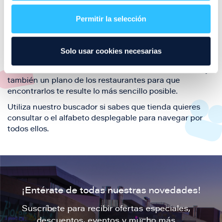
restaurantes de la ciudad de Zaragoza y disfruta
Permitir la selección
también de nuestra oferta de ocio y shopping durante
tu visita.
El este directorio de restaurantes de Puerto Venecia
Solo usar cookies necesarias
podrás encontrar toda la información necesaria de
cada una de nuestras marcas. Sus datos de contacto y
también un plano de los restaurantes para que
encontrarlos te resulte lo más sencillo posible.
Utiliza nuestro buscador si sabes que tienda quieres
consultar o el alfabeto desplegable para navegar por
todos ellos.
¡Entérate de todas nuestras novedades!
Suscríbete para recibir ofertas especiales,
descuentos, eventos y mucho más