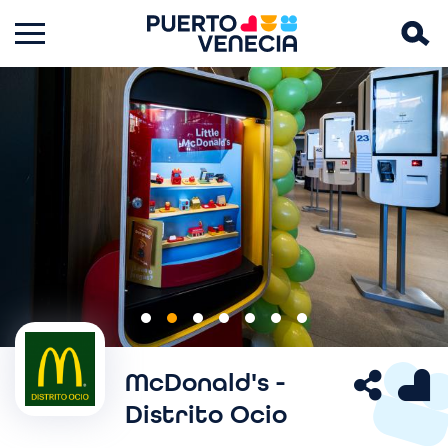
Imagen
I
Anterior
Siguiente
m
McDonald's -
a
Distrito Ocio
g
e