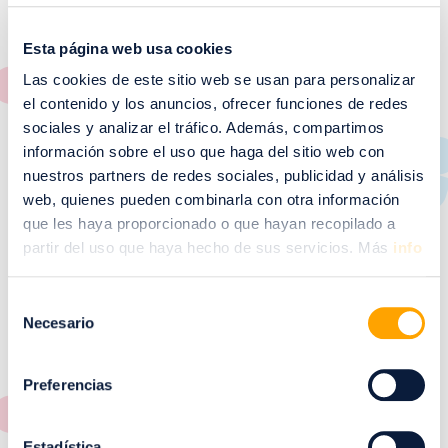
McDonald’s te ofrece una experiencia única y un
lugar para disfrutar de buenos momentos ya sea en
Esta página web usa cookies
solitario, con familia, amigos o en pareja en
Las cookies de este sitio web se usan para personalizar
cualquier momento del día. Una de las señas de
el contenido y los anuncios, ofrecer funciones de redes
identidad de la marca es su apuesta por la
sociales y analizar el tráfico. Además, compartimos
innovación que le permite incorporar nuevos
información sobre el uso que haga del sitio web con
productos y servicios, siempre conservando su
nuestros partners de redes sociales, publicidad y análisis
esencia y adaptándose a los gustos del
web, quienes pueden combinarla con otra información
consumidor. Podrás disfrutar de una gran variedad
que les haya proporcionado o que hayan recopilado a
de productos como ensaladas, complementos,
partir del uso que haya hecho de sus servicios. Más
info
helados, café y postres. Sin olvidarnos de sus
hamburguesas como su icónico Big Mac®, el Cuarto
de Libra, McCrispy o McExtreme.
Selección
Necesario
de
Mas información en
www.mcdonalds.es
consentimiento
Preferencias
Hay dos restaurantes McDonald´s en Puerto
Venecia: Uno situado en el Interior en zona Distrito
Ocio y Otro en el Parking Exterior
Estadística