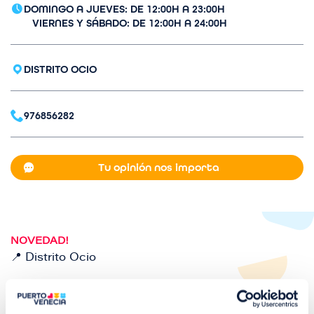
DOMINGO A JUEVES: DE 12:00H A 23:00H
n
VIERNES Y SÁBADO: DE 12:00H A 24:00H
DISTRITO OCIO
976856282
Tu opinión nos importa
NOVEDAD!
📍 Distrito Ocio
Tu
restaurante McDonald´s en Puerto Venecia.