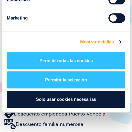
Distrito Ocio: Kioscos Digitales, McCafe, Terraza,
Servicio a mesa y Pide y Paga desde la App
Marketing
Parking Exterior: Terraza exterior y McAuto,
Kioscos Digitales, McCafe, Terraza, Servicio a
mesa y Pide y Paga desde la App
Mostrar detalles
Comida rápida
Americana
Permitir todas las cookies
Servicios del establecimiento
Permitir la selección
Imagen
Dog friendly
Imagen
Cobro con tarjeta
Solo usar cookies necesarias
Imagen
Ticket restaurante
Imagen
Descuento empleados Puerto Venecia
Imagen
Descuento familia numerosa