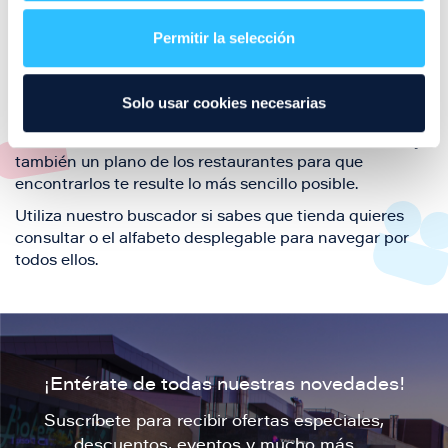
restaurantes de la ciudad de Zaragoza y disfruta
Permitir la selección
también de nuestra oferta de ocio y shopping durante
tu visita.
El este directorio de restaurantes de Puerto Venecia
Solo usar cookies necesarias
podrás encontrar toda la información necesaria de
cada una de nuestras marcas. Sus datos de contacto y
también un plano de los restaurantes para que
encontrarlos te resulte lo más sencillo posible.
Utiliza nuestro buscador si sabes que tienda quieres
consultar o el alfabeto desplegable para navegar por
todos ellos.
¡Entérate de todas nuestras novedades!
Suscríbete para recibir ofertas especiales,
descuentos, eventos y mucho más