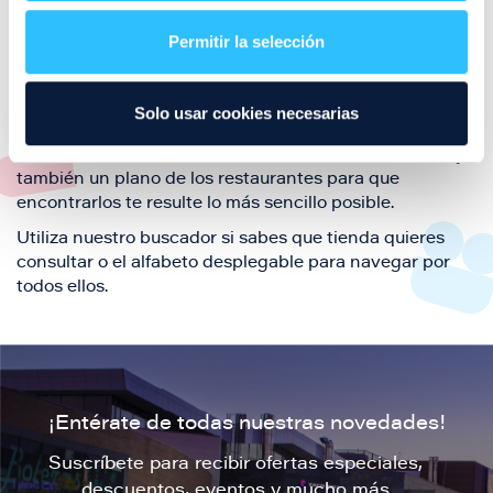
restaurantes de la ciudad de Zaragoza y disfruta
Permitir la selección
también de nuestra oferta de ocio y shopping durante
tu visita.
El este directorio de restaurantes de Puerto Venecia
Solo usar cookies necesarias
podrás encontrar toda la información necesaria de
cada una de nuestras marcas. Sus datos de contacto y
también un plano de los restaurantes para que
encontrarlos te resulte lo más sencillo posible.
Utiliza nuestro buscador si sabes que tienda quieres
consultar o el alfabeto desplegable para navegar por
todos ellos.
¡Entérate de todas nuestras novedades!
Suscríbete para recibir ofertas especiales,
descuentos, eventos y mucho más