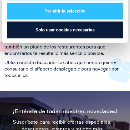
restaurantes de la ciudad de Zaragoza y disfruta
Permitir la selección
también de nuestra oferta de ocio y shopping durante
tu visita.
El este directorio de restaurantes de Puerto Venecia
Solo usar cookies necesarias
podrás encontrar toda la información necesaria de
cada una de nuestras marcas. Sus datos de contacto y
también un plano de los restaurantes para que
encontrarlos te resulte lo más sencillo posible.
Utiliza nuestro buscador si sabes que tienda quieres
consultar o el alfabeto desplegable para navegar por
todos ellos.
¡Entérate de todas nuestras novedades!
Suscríbete para recibir ofertas especiales,
descuentos, eventos y mucho más