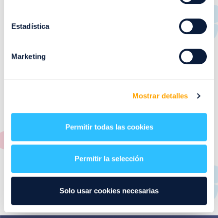
RESTAURANTES
de
Puerto Venecia
Estadística
Aquí podrás encontrar el listado de todas los
Marketing
restaurantes de Puerto Venecia. Descubre las mejores
restaurantes de la ciudad de Zaragoza y disfruta
también de nuestra oferta de ocio y shopping durante
tu visita.
Mostrar detalles
El este directorio de restaurantes de Puerto Venecia
podrás encontrar toda la información necesaria de
Permitir todas las cookies
cada una de nuestras marcas. Sus datos de contacto y
también un plano de los restaurantes para que
encontrarlos te resulte lo más sencillo posible.
Permitir la selección
Utiliza nuestro buscador si sabes que tienda quieres
consultar o el alfabeto desplegable para navegar por
Solo usar cookies necesarias
todos ellos.