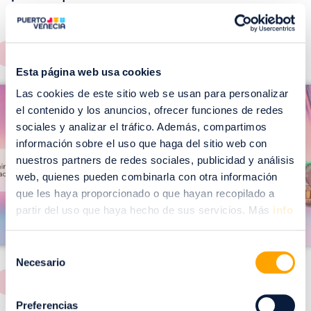
EVENTOS!
Ver todos >
Esta página web usa cookies
I
I
Las cookies de este sitio web se usan para personalizar
m
el contenido y los anuncios, ofrecer funciones de redes
m
a
sociales y analizar el tráfico. Además, compartimos
a
información sobre el uso que haga del sitio web con
g
g
nuestros partners de redes sociales, publicidad y análisis
e
e
web, quienes pueden combinarla con otra información
n
n
que les haya proporcionado o que hayan recopilado a
partir del uso que haya hecho de sus servicios. Más
info
Selección
Necesario
de
consentimiento
Preferencias