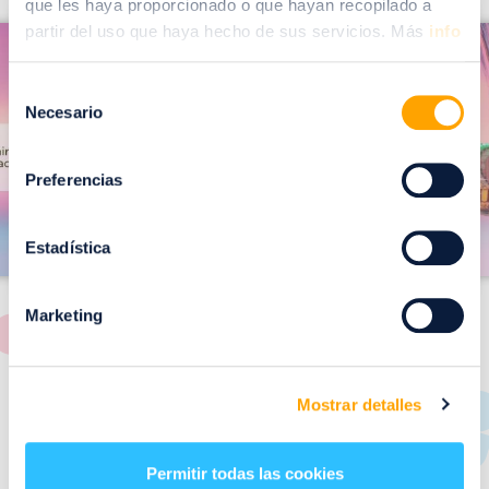
que les haya proporcionado o que hayan recopilado a
I
partir del uso que haya hecho de sus servicios. Más
info
I
m
m
a
Selección
a
Necesario
de
g
g
consentimiento
e
e
Preferencias
n
n
Estadística
Marketing
RESTAURANTES
Mostrar detalles
de
Puerto Venecia
Permitir todas las cookies