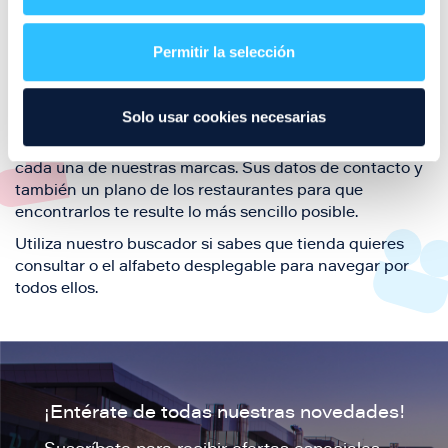
Aquí podrás encontrar el listado de todas los
restaurantes de Puerto Venecia. Descubre las mejores
restaurantes de la ciudad de Zaragoza y disfruta
Permitir la selección
también de nuestra oferta de ocio y shopping durante
tu visita.
Solo usar cookies necesarias
El este directorio de restaurantes de Puerto Venecia
podrás encontrar toda la información necesaria de
cada una de nuestras marcas. Sus datos de contacto y
también un plano de los restaurantes para que
encontrarlos te resulte lo más sencillo posible.
Utiliza nuestro buscador si sabes que tienda quieres
consultar o el alfabeto desplegable para navegar por
todos ellos.
¡Entérate de todas nuestras novedades!